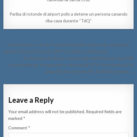
Pariba di rotonde di airport polis a detene un persona canando
riba caya durante “TdQ”
Post
← Aruba Airport y Aruba Tourism Authority a eleva nan presencia
navigation
durante Routes Americas 2024 Conference na Bogota
Pa doñonan di trabou y pensionadonan Entrante aña 2024
pensionadonan ta paga menos na prima di AZV Pensionadonan ta
paga 5% riba e prome Afl. 30.000 di entrada →
Leave a Reply
Your email address will not be published.
Required fields are
marked
*
Comment
*