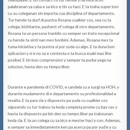
palabranan ya caba e sa kico e tin cu haci. E ta traha super bon
cu su coleganan sin importa cua disciplina of departamento.
Tur hende ta durf di puntra Rosana cualkier cos, sea cu ta
colega, bishitante, pashent of colega di otro departamento.
Rosana ta un persona trankilo cu semper un trato excepcional
cu hende ta sinti nan mes bonbini. Ademas, Rosana mes ta
tuma iniciativa y ta puntra si por yuda cu algo. E ta duna bon
splicacion y si e no sa e contesta e ta busca esaki mas lihe
posibel. E tin bon comprension y semper ta purba yega na
solucion, hasta den su tempo liber.
Durante e pandemia di COVID, e candela cu a surgi na HOH, y
durante mudamento di e departamento su profesionalidad a
resalta. E ta para cla y dispuesto pa yuda cu cualkier cos
sigurando cu tur trabou ta keda completa prome cu bay cas y
hasta ta dispuesto pa bin den su tempo liber pa trabounan
keda cla. E ta un colega cu sa kico e mester haci y con. Ademas,
e semper sa inmediatamente ken pa acerca pa por yud’e y cu