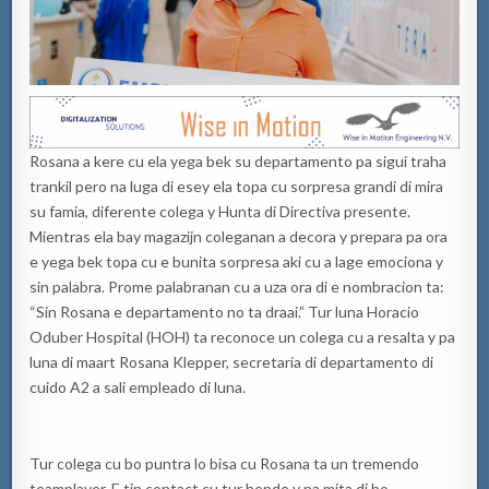
Rosana a kere cu ela yega bek su departamento pa sigui traha
trankil pero na luga di esey ela topa cu sorpresa grandi di mira
su famia, diferente colega y Hunta di Directiva presente.
Mientras ela bay magazijn coleganan a decora y prepara pa ora
e yega bek topa cu e bunita sorpresa aki cu a lage emociona y
sin palabra. Prome palabranan cu a uza ora di e nombracion ta:
“Sin Rosana e departamento no ta draai.” Tur luna Horacio
Oduber Hospital (HOH) ta reconoce un colega cu a resalta y pa
luna di maart Rosana Klepper, secretaria di departamento di
cuido A2 a sali empleado di luna.
Tur colega cu bo puntra lo bisa cu Rosana ta un tremendo
teamplayer. E tin contact cu tur hende y na mita di bo