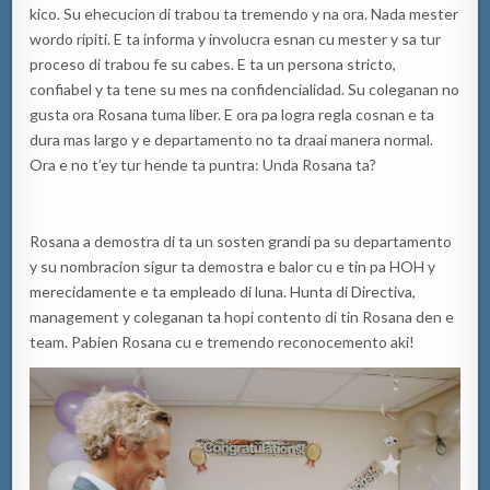
kico. Su ehecucion di trabou ta tremendo y na ora. Nada mester
wordo ripiti. E ta informa y involucra esnan cu mester y sa tur
proceso di trabou fe su cabes. E ta un persona stricto,
confiabel y ta tene su mes na confidencialidad. Su coleganan no
gusta ora Rosana tuma liber. E ora pa logra regla cosnan e ta
dura mas largo y e departamento no ta draai manera normal.
Ora e no t’ey tur hende ta puntra: Unda Rosana ta?
Rosana a demostra di ta un sosten grandi pa su departamento
y su nombracion sigur ta demostra e balor cu e tin pa HOH y
merecidamente e ta empleado di luna. Hunta di Directiva,
management y coleganan ta hopi contento di tin Rosana den e
team. Pabien Rosana cu e tremendo reconocemento aki!