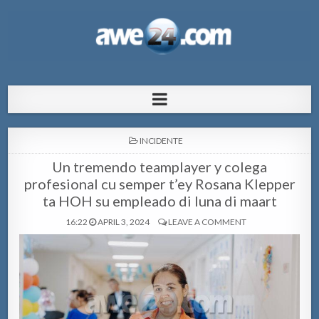
AWE24.com Bo centro di informacion
Bo centro di informacion pa Aruba
pa Aruba
POSTED
INCIDENTE
IN
Un tremendo teamplayer y colega
profesional cu semper t’ey Rosana Klepper
ta HOH su empleado di luna di maart
16:22
APRIL 3, 2024
LEAVE A COMMENT