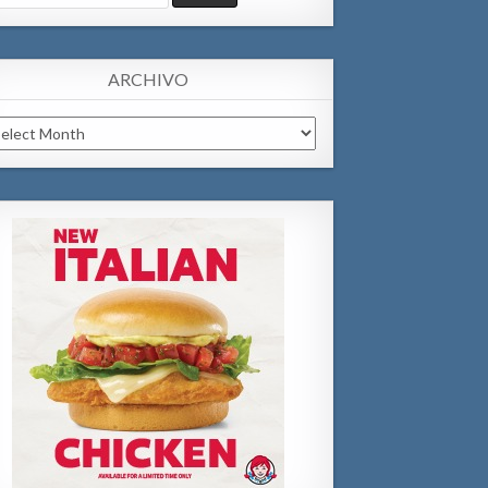
:
ARCHIVO
chivo