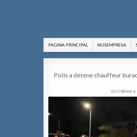
AWE24.com Bo centro di in
Bo centro di informacion pa Aruba
PAGINA PRINCIPAL
NOSEMPRESA
Polis a detene chauffeur burac
03:37
MAY 4,