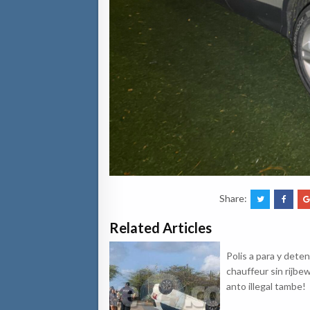
Share:
Related Articles
Polis a para y dete
chauffeur sin rijbew
anto illegal tambe!