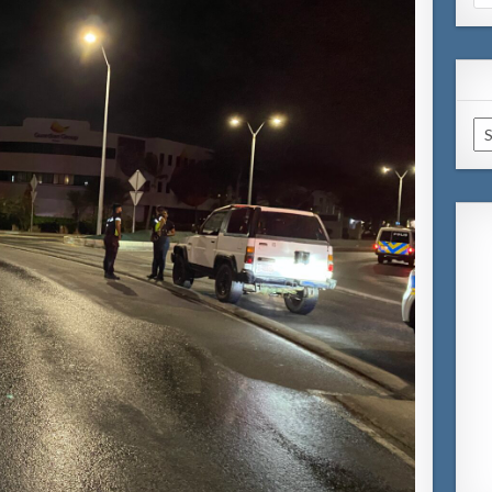
for
Ar