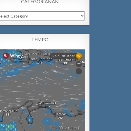
CATEGORIANAN
tegorianan
TEMPO