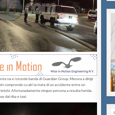
ente na e rotonde banda di Guardian Group. Mesora a dirigi
 bin compronde cu aki ta trata di un accidente entre un
hinishi. Afortunadamente ningun persona a resulta herida.
y dal riba e taxi.
Se