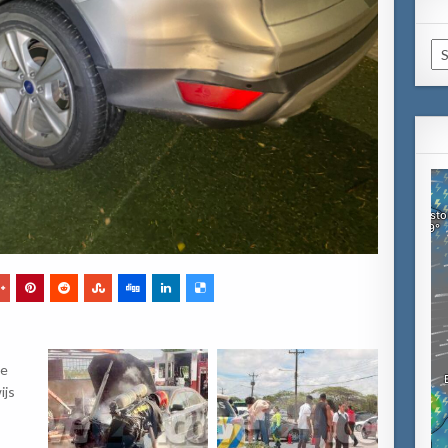
Ca
ne
ijs