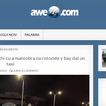
formacion pa Aruba
SIGUI NOS!
PALABRA
POSTED
INCIDENTE
IN
hi cu a maniobra na rotonde y bay dal un
taxi
 2024
LEAVE A COMMENT