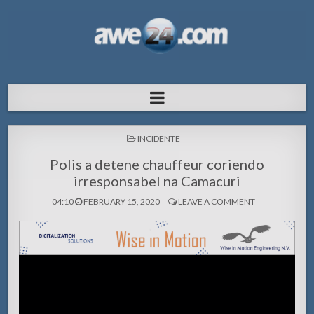
AWE24.com Bo centro di informacion
Bo centro di informacion pa Aruba
pa Aruba
POSTED
INCIDENTE
IN
Polis a detene chauffeur coriendo
irresponsabel na Camacuri
04:10
FEBRUARY 15, 2020
LEAVE A COMMENT