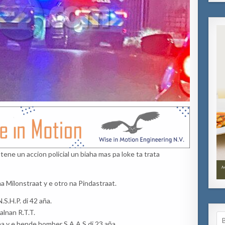
tene un accion policial un biaha mas pa loke ta trata
na Milonstraat y e otro na Pindastraat.
.S.H.P. di 42 aña.
alnan R.T.T.
Se
ña y e hende homber S.A.A.S di 23 aña.