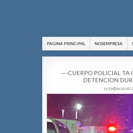
AWE24.com Bo centro di in
Bo centro di informacion pa Aruba
PAGINA PRINCIPAL
NOSEMPRESA
—-CUERPO POLICIAL TA
DETENCION DUR
11:50
AUGUST 2