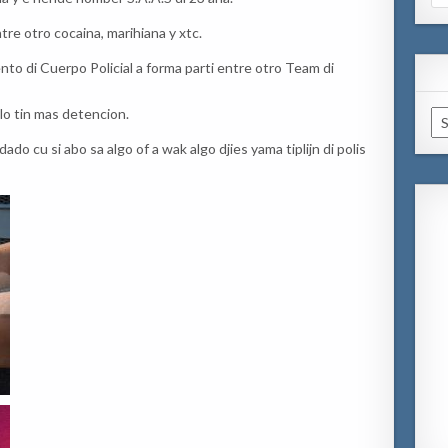
for
tre otro cocaina, marihiana y xtc.
to di Cuerpo Policial a forma parti entre otro Team di
 lo tin mas detencion.
Ar
ado cu si abo sa algo of a wak algo djies yama tiplijn di polis