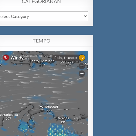
CATEGORIANAN
tegorianan
TEMPO