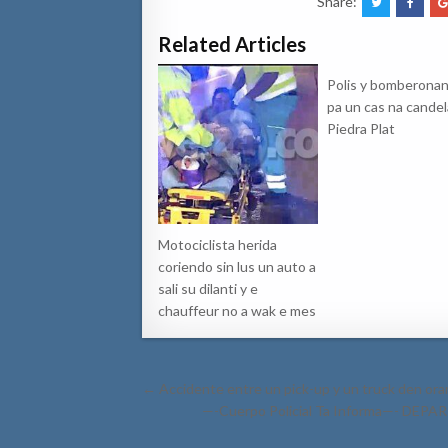
Share:
Related Articles
Polis y bomberonan
pa un cas na candel
Piedra Plat
Motociclista herida
coriendo sin lus un auto a
sali su dilanti y e
chauffeur no a wak e mes
Post
← Accidente entre un pick-up y un truck den ora
navigation
—-Cuerpo Policial Ta Informa—- 