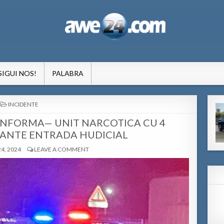
formacion pa Aruba
SIGUI NOS!
PALABRA
POSTED
INCIDENTE
IN
 INFORMA— UNIT NARCOTICA CU 4
ANTE ENTRADA HUDICIAL
4, 2024
LEAVE A COMMENT