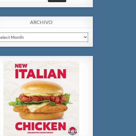
:
ARCHIVO
chivo