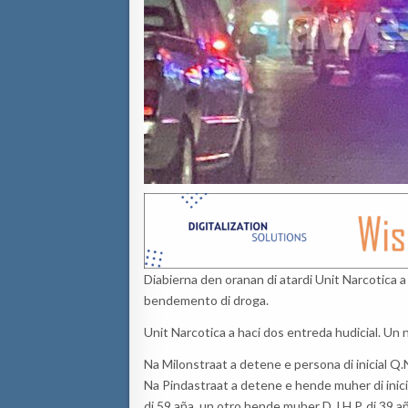
Diabierna den oranan di atardi Unit Narcotica a 
bendemento di droga.
Unit Narcotica a haci dos entreda hudicial. Un 
Na Milonstraat a detene e persona di inicial Q.N
Na Pindastraat a detene e hende muher di inici
di 59 aña, un otro hende muher D.J.H.P. di 39 a