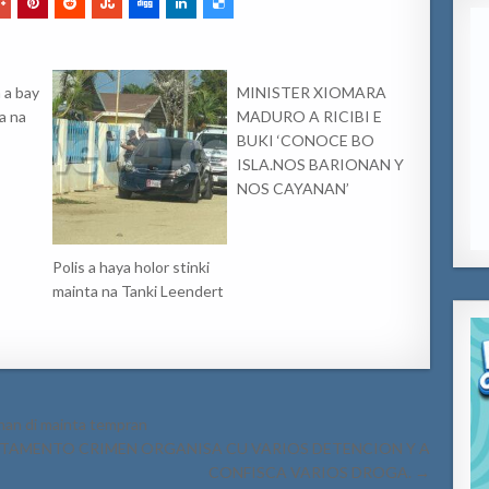
 a bay
MINISTER XIOMARA
a na
MADURO A RICIBI E
BUKI ‘CONOCE BO
ISLA.NOS BARIONAN Y
NOS CAYANAN’
Polis a haya holor stinki
mainta na Tanki Leendert
nan di mainta tempran
DEPARTAMENTO CRIMEN ORGANISA CU VARIOS DETENCION Y A
CONFISCA VARIOS DROGA. →