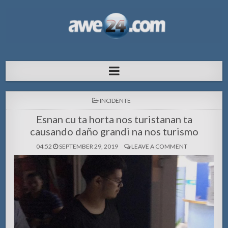
AWE24.com Bo centro di informacion
Bo centro di informacion pa Aruba
pa Aruba
POSTED
INCIDENTE
IN
Esnan cu ta horta nos turistanan ta
causando daño grandi na nos turismo
04:52
SEPTEMBER 29, 2019
LEAVE A COMMENT