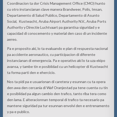
Coordinacion ta dor Crisis Management Office (CMO) hunto
cu otro instancianan clave manera Brandweer, Polis, Imsan,
Departamento di Salud Publico, Departamento di Asunto
Social, Kustwacht, Aruba Airport Authority N.V., Aruba Ports
Authority y Directie Luchtvaart pa garantisa siguridad y e
capacidad di conocemento y material den caso di un incidente
aereo.
Pa e proposito aki, lo ta evaluando e plan di respuesta nacional
pa accidente aeronautico, cu participacion di diferente
instancianan di emergencia. Pa e operativo aki lo ta uza ekipo
avansa, y tambe tin e posiblidad cu un helicopter di Kustwacht
ta forma parti den e ehercicio.
Nos ta pidi pa e usuarionan di caretera y esunnan cu ta opera
den awa den cercania di Waf Oranjestad pa tene cuenta cu tin
e posiblidad pa algun cambio den trafico, tanto riba tera como
den lama. E alteracionnan temporal di trafico ta necesario pa
mantene siguridad pa tur esunnan envolvi den e entrenamento
y pa e publico.