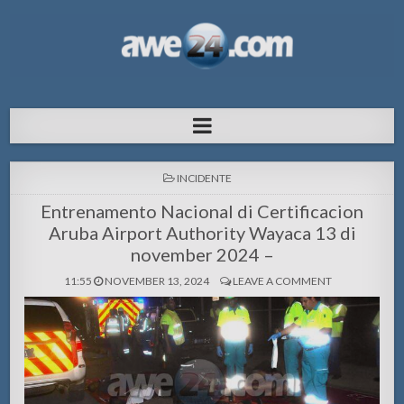
AWE24.com Bo centro di informacion
Bo centro di informacion pa Aruba
pa Aruba
POSTED
INCIDENTE
IN
Entrenamento Nacional di Certificacion
Aruba Airport Authority Wayaca 13 di
november 2024 –
11:55
NOVEMBER 13, 2024
LEAVE A COMMENT