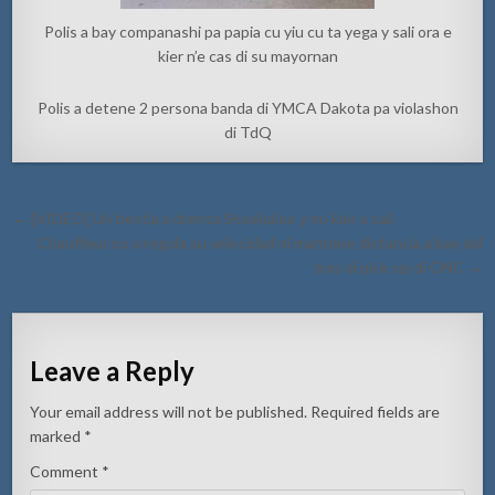
Polis a bay companashi pa papia cu yiu cu ta yega y sali ora e
kier n’e cas di su mayornan
Polis a detene 2 persona banda di YMCA Dakota pa violashon
di TdQ
Post
← [VIDEO] Un bestia a drenta Shoebaloo y no kier a sali
navigation
Chauffeur no a regula su velocidad ni mantene distancia a bay dal
tras di pick-up di GNC →
Leave a Reply
Your email address will not be published.
Required fields are
marked
*
Comment
*