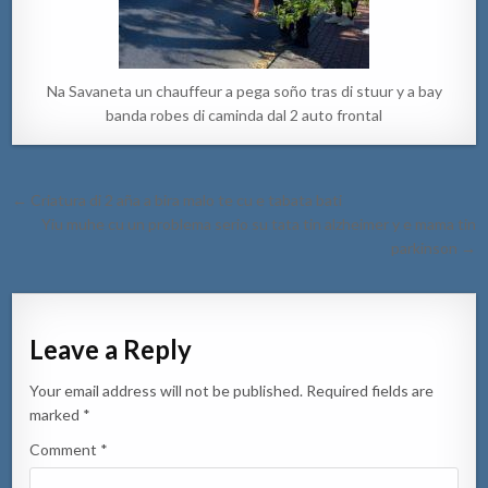
Na Savaneta un chauffeur a pega soño tras di stuur y a bay
banda robes di caminda dal 2 auto frontal
Post
← Criatura di 2 aña a bira malo te cu e tabata bati
navigation
Yiu muhe cu un problema serio su tata tin alzheimer y e mama tin
parkinson →
Leave a Reply
Your email address will not be published.
Required fields are
marked
*
Comment
*