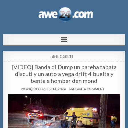
AWE24.com Bo centro di informacion
Bo centro di informacion pa Aruba
pa Aruba
POSTED
INCIDENTE
IN
[VIDEO] Banda di Dump un pareha tabata
discuti y un auto a yega drift 4 buelta y
benta e homber den mond
20:40
DECEMBER 14, 2024
LEAVE A COMMENT