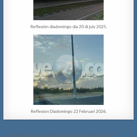
Reflexión diadomingo día 20 di july 2025.
Reflexion Diadomingo 22 Februari 2026.
Post
← E siman a habri cu dia di enfermeria HOH a celebra Staff