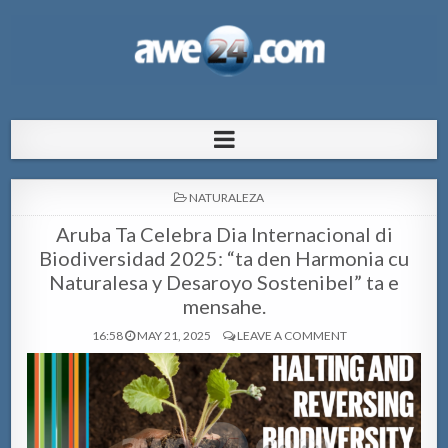
AWE24.com Bo centro di informacion
Bo centro di informacion pa Aruba
pa Aruba
POSTED
NATURALEZA
IN
Aruba Ta Celebra Dia Internacional di
Biodiversidad 2025: “ta den Harmonia cu
Naturalesa y Desaroyo Sostenibel” ta e
mensahe.
16:58
MAY 21, 2025
LEAVE A COMMENT