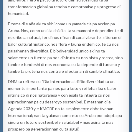
transformacion global pa renoba e compromiso pa progreso di
humanidad.
E tema di e aña aki ta sirbi como un yamada cla pa accion pa
Aruba. Nos, como un isla chikito, ta sumamente dependiente di
nos rikesa natural, for di nos rifnan di coral vibrante, sitionan di
balor cultural historico, nos flora y fauna endemico, te cu nos
paisahenan diversifica. E biodiversidad unico aki no ta
solamente un fuente pa nos disfruta cu nos bista y recrea, sino
tambe e fundeshi di nos economia cu ta depende di turismo y
tambe ta proteha nos contra e efectonan di cambio climatico.
DNM ta reitera cu “Dia Internacional di Biodiversidad ta un
momento importante pa nos para keto y refleha riba e balor
intrinsico di nos naturalesa y con esaki ta integra cu nos
aspiracionnan pa cu desaroyo sostenibel. E metanan di e
Agenda 2030 y e KMGBF no ta simplemente obhetivonan
internacional; nan ta guianan concreto cu Aruba por adopta pa
sigura un futuro sostenibel y saludabel y mas asina ta mas
prospero pa generacionnan cu ta sigui.”