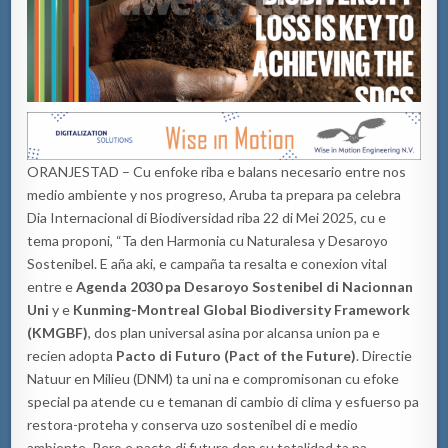
ORANJESTAD – Cu enfoke riba e balans necesario entre nos
medio ambiente y nos progreso, Aruba ta prepara pa celebra
Dia Internacional di Biodiversidad riba 22 di Mei 2025, cu e
tema proponi, “Ta den Harmonia cu Naturalesa y Desaroyo
Sostenibel. E aña aki, e campaña ta resalta e conexion vital
entre e
Agenda 2030 pa Desaroyo Sostenibel di Nacionnan
Uni
y e
Kunming-Montreal Global Biodiversity Framework
(KMGBF)
, dos plan universal asina por alcansa union pa e
recien adopta
Pacto di Futuro (Pact of the Future)
. Directie
Natuur en Milieu (DNM) ta uni na e compromisonan cu efoke
special pa atende cu e temanan di cambio di clima y esfuerso pa
restora-proteha y conserva uzo sostenibel di e medio
ambiente. Pero e pacto di futuro den su totalidad ta pa