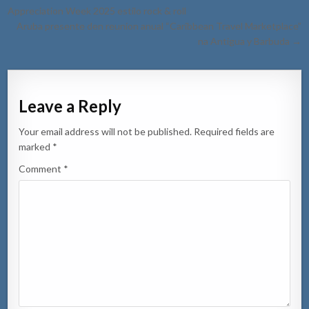
navigation
Appreciation Week 2025 estilo rock & roll
Aruba presente den reunion anual “Caribbean Travel Marketplace”
na Antigua y Barbuda →
Leave a Reply
Your email address will not be published.
Required fields are
marked
*
Comment
*