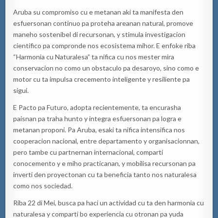
Aruba su compromiso cu e metanan aki ta manifesta den
esfuersonan continuo pa proteha areanan natural, promove
maneho sostenibel di recursonan, y stimula investigacion
cientifico pa compronde nos ecosistema mihor. E enfoke riba
“Harmonia cu Naturalesa” ta nifica cu nos mester mira
conservacion no como un obstaculo pa desaroyo, sino como e
motor cu ta impulsa crecemento inteligente y resiliente pa
sigui.
E Pacto pa Futuro, adopta recientemente, ta encurasha
paisnan pa traha hunto y integra esfuersonan pa logra e
metanan proponi. Pa Aruba, esaki ta nifica intensifica nos
cooperacion nacional, entre departamento y organisacionnan,
pero tambe cu partnernan internacional, comparti
conocemento y e miho practicanan, y mobilisa recursonan pa
inverti den proyectonan cu ta beneficia tanto nos naturalesa
como nos sociedad.
Riba 22 di Mei, busca pa haci un actividad cu ta den harmonia cu
naturalesa y comparti bo experiencia cu otronan pa yuda