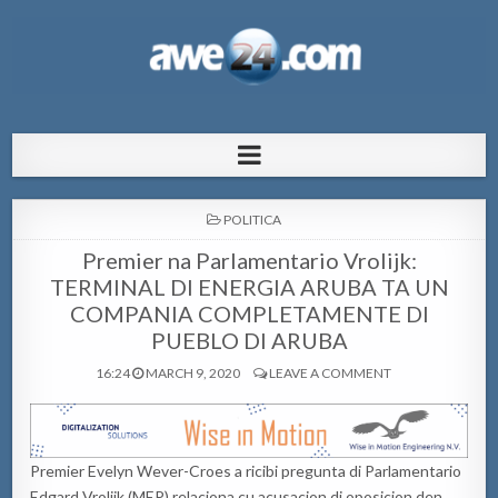
AWE24.com Bo centro di informacion
Bo centro di informacion pa Aruba
pa Aruba
POSTED
POLITICA
IN
Premier na Parlamentario Vrolijk:
TERMINAL DI ENERGIA ARUBA TA UN
COMPANIA COMPLETAMENTE DI
PUEBLO DI ARUBA
16:24
MARCH 9, 2020
LEAVE A COMMENT
Premier Evelyn Wever-Croes a ricibi pregunta di Parlamentario
Edgard Vrolijk (MEP) relaciona cu acusacion di oposicion den