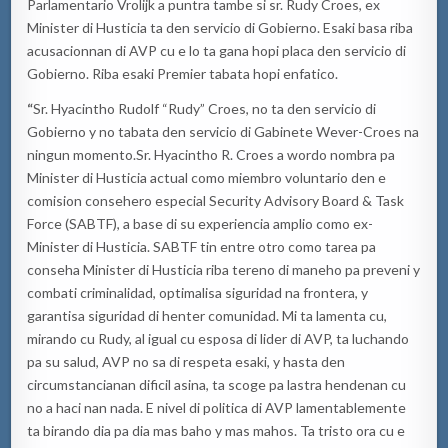
Parlamentario Vrolijk a puntra tambe si sr. Rudy Croes, ex
Minister di Husticia ta den servicio di Gobierno. Esaki basa riba
acusacionnan di AVP cu e lo ta gana hopi placa den servicio di
Gobierno. Riba esaki Premier tabata hopi enfatico.
“
Sr. Hyacintho Rudolf “Rudy” Croes, no ta den servicio di
Gobierno y no tabata den servicio di Gabinete Wever-Croes na
ningun momento.Sr. Hyacintho R. Croes a wordo nombra pa
Minister di Husticia actual como miembro voluntario den e
comision consehero especial Security Advisory Board & Task
Force (SABTF), a base di su experiencia amplio como ex-
Minister di Husticia. SABTF tin entre otro como tarea pa
conseha Minister di Husticia riba tereno di maneho pa preveni y
combati criminalidad, optimalisa siguridad na frontera, y
garantisa siguridad di henter comunidad. Mi ta lamenta cu,
mirando cu Rudy, al igual cu esposa di lider di AVP, ta luchando
pa su salud, AVP no sa di respeta esaki, y hasta den
circumstancianan dificil asina, ta scoge pa lastra hendenan cu
no a haci nan nada. E nivel di politica di AVP lamentablemente
ta birando dia pa dia mas baho y mas mahos. Ta tristo ora cu e