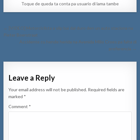
Toque de queda ta conta pa usuario di lama tambe
Post
← [VIDEO] Motorciclista a slip bai dal duro den un auto staciona na
navigation
Pieter Boerstraat
Accidente cu hende herida na Avenida Milio Croes pa falta di
preferencia →
Leave a Reply
Your email address will not be published.
Required fields are
marked
*
Comment
*