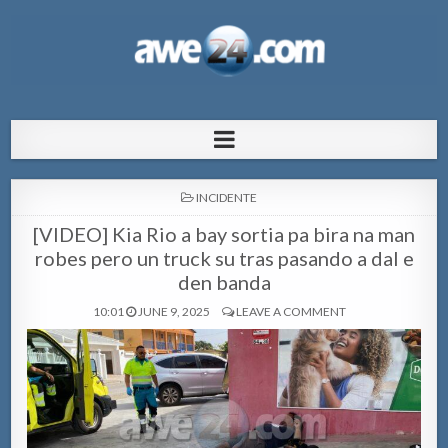
AWE24.com Bo centro di informacion
Bo centro di informacion pa Aruba
pa Aruba
POSTED
INCIDENTE
IN
[VIDEO] Kia Rio a bay sortia pa bira na man
robes pero un truck su tras pasando a dal e
den banda
10:01
JUNE 9, 2025
LEAVE A COMMENT