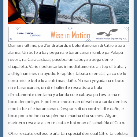
Diamars ultimo, pa 2’or di atardi, e boluntarionan di Citro a bati
alarma. Un boto a bay pega na e barancanan rumbo pa Palapa
resort, na Caracasbaai, pasobra un cabuya a pega den e
chapaleta. Varios boluntarios inmediatamente a stop di traha y
a dirigi nan mes na ayudo. E rapides tabata esencial, ya cu de lo
contrario, e boto lo a sufri mas daño. Na nan yegada na e boto
na e barancanan, un di e baliente rescatista a bula
directamente den lama y a landa cu e cabuya pa tow te na e
boto den peliger. E potente motornan diesel no a tarda den los
e boto for di e barancanan. Despues di un control di e daño, e
boto por a bolbe na su pier na e marina riba su mes. Algun
marinero rescata a ser rescata e botonan di salbabida di Citro.
Otro rescate exitoso e aña tan special den cual Citro ta celebra