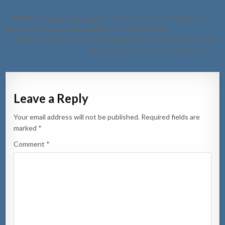
Post
← ELMAR: Trabou di mantencion den e Transformatorhuizen na
navigation
Mabon y vecindario riba diahuebs 12 di februari 2026
DEPARTAMENTO DI CRIMEN ORGANISA CU DOS DETECION Y
BASTA BULTO DI DROGA CONFISCA →
Leave a Reply
Your email address will not be published.
Required fields are
marked
*
Comment
*