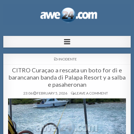
AWE24.com Bo centro di informacion
Bo centro di informacion pa Aruba
pa Aruba
POSTED
INCIDENTE
IN
CITRO Curaçao a rescata un boto for di e
barancanan banda di Palapa Resort y a salba
e pasaheronan
23:06
FEBRUARY 5, 2026
LEAVE A COMMENT