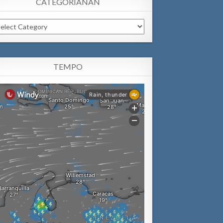
CATEGORIANAN
tegorianan
TEMPO