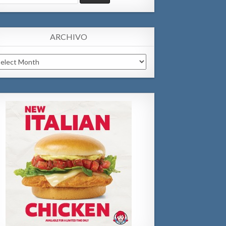
:
ARCHIVO
chivo