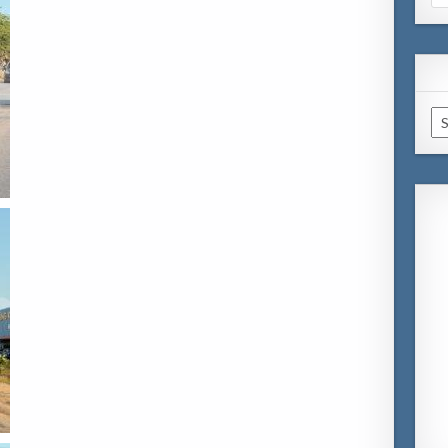
for
Ar