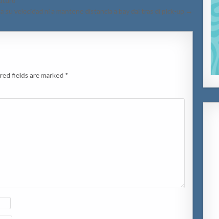
futuro
a su velocidad ni a mantene distancia a bay dal tras di pick-up →
red fields are marked
*