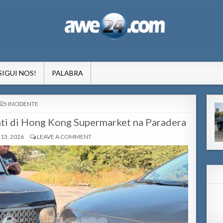
formacion pa Aruba
SIGUI NOS!
PALABRA
POSTED
INCIDENTE
IN
nti di Hong Kong Supermarket na Paradera
13, 2026
LEAVE A COMMENT