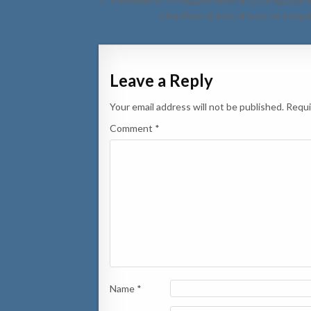
← ASAMBEHO Un legado musical cu ta sigui pa 
navigation
Chauffeur di auto di huur no a regul
Leave a Reply
Your email address will not be published.
Requi
Comment
*
Name
*