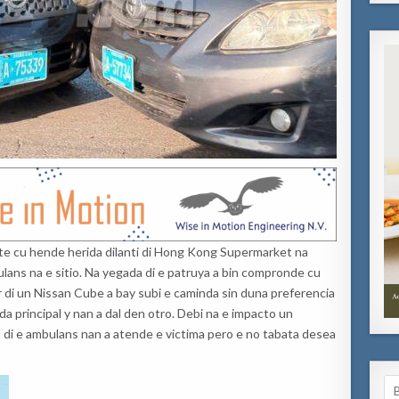
nte cu hende herida dilanti di Hong Kong Supermarket na
ulans na e sitio. Na yegada di e patruya a bin compronde cu
r di un Nissan Cube a bay subi e caminda sin duna preferencia
a principal y nan a dal den otro. Debi na e impacto un
 di e ambulans nan a atende e victima pero e no tabata desea
Se