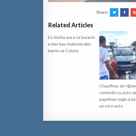
Share:
Related Articles
Ex-bisiña ora e ta burachi
e kier bay molestia den
barrio na Colony
Chauffeur sin rijbew
coriendo cu auto si
papelnan regla a ba
un otro auto
Post