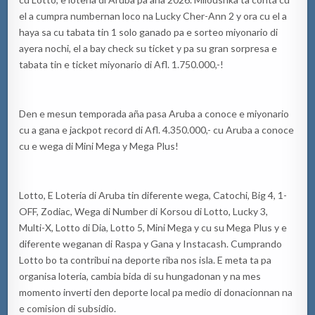
el a cumpra numbernan loco na Lucky Cher-Ann 2 y ora cu el a
haya sa cu tabata tin 1 solo ganado pa e sorteo miyonario di
ayera nochi, el a bay check su ticket y pa su gran sorpresa e
tabata tin e ticket miyonario di Afl. 1.750.000,-!
Den e mesun temporada aña pasa Aruba a conoce e miyonario
cu a gana e jackpot record di Afl. 4.350.000,- cu Aruba a conoce
cu e wega di Mini Mega y Mega Plus!
Lotto, E Loteria di Aruba tin diferente wega, Catochi, Big 4, 1-
OFF, Zodiac, Wega di Number di Korsou di Lotto, Lucky 3,
Multi-X, Lotto di Dia, Lotto 5, Mini Mega y cu su Mega Plus y e
diferente weganan di Raspa y Gana y Instacash. Cumprando
Lotto bo ta contribui na deporte riba nos isla. E meta ta pa
organisa loteria, cambia bida di su hungadonan y na mes
momento inverti den deporte local pa medio di donacionnan na
e comision di subsidio.