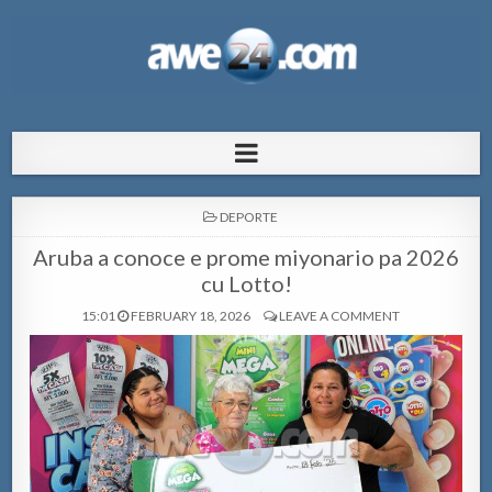
AWE24.com Bo centro di informacion
Bo centro di informacion pa Aruba
pa Aruba
POSTED
DEPORTE
IN
Aruba a conoce e prome miyonario pa 2026
cu Lotto!
15:01
FEBRUARY 18, 2026
LEAVE A COMMENT