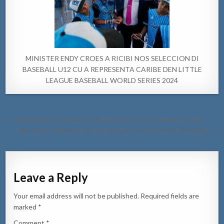
MINISTER ENDY CROES A RICIBI NOS SELECCION DI
BASEBALL U12 CU A REPRESENTA CARIBE DEN LITTLE
LEAGUE BASEBALL WORLD SERIES 2024
Post
← A gradua di Universidad di Aruba, Ebrina Ana Catharina Curet.
navigation
Muchanan a disfruta Parada di Mucha cu nan pechi di Chispito →
Leave a Reply
Your email address will not be published.
Required fields are
marked
*
Comment
*