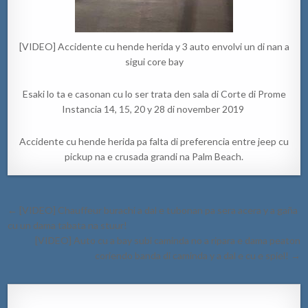
[VIDEO] Accidente cu hende herida y 3 auto envolvi un di nan a
sigui core bay
Esaki lo ta e casonan cu lo ser trata den sala di Corte di Prome
Instancia 14, 15, 20 y 28 di november 2019
Accidente cu hende herida pa falta di preferencia entre jeep cu
pickup na e crusada grandi na Palm Beach.
Post
← [VIDEO] Chauffeur burachi a dal e tubonan pa sera acera y a gaña
navigation
cu un dama tabata na stuur!
[VIDEO] Auto cu a bay subi caminda no a ripara e dama peaton
coriendo banda di caminda y a dal e cu e spiel! →