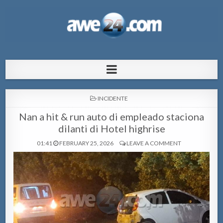
AWE24.com Bo centro di informacion
Bo centro di informacion pa Aruba
pa Aruba
POSTED
INCIDENTE
IN
Nan a hit & run auto di empleado staciona
dilanti di Hotel highrise
01:41
FEBRUARY 25, 2026
LEAVE A COMMENT