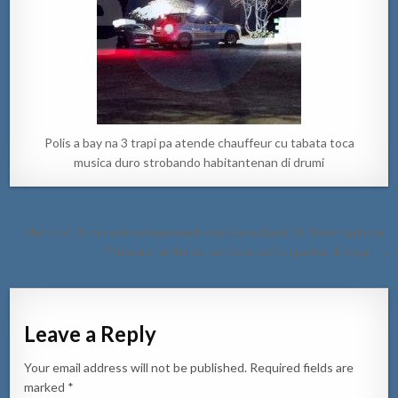
Polis a bay na 3 trapi pa atende chauffeur cu tabata toca
musica duro strobando habitantenan di drumi
Post
← Nan a hit & run auto di empleado staciona dilanti di Hotel highrise
navigation
Polisnan tambe ta controla trafico pariba di brug! →
Leave a Reply
Your email address will not be published.
Required fields are
marked
*