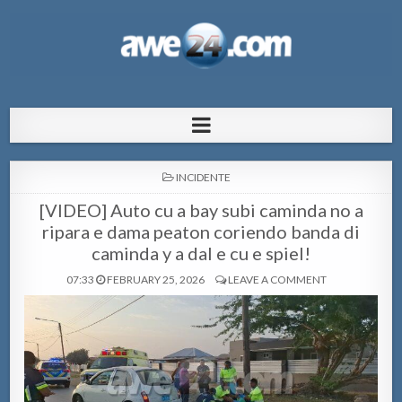
AWE24.com Bo centro di informacion
Bo centro di informacion pa Aruba
pa Aruba
POSTED
INCIDENTE
IN
[VIDEO] Auto cu a bay subi caminda no a
ripara e dama peaton coriendo banda di
caminda y a dal e cu e spiel!
07:33
FEBRUARY 25, 2026
LEAVE A COMMENT