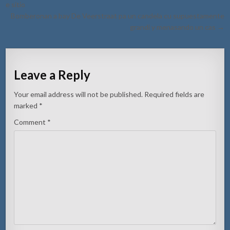
e sitio
Bomberonan a bay De Veerstraat pa un candela cu supuestamente
grandi y menasando un cas →
Leave a Reply
Your email address will not be published.
Required fields are
marked
*
Comment
*