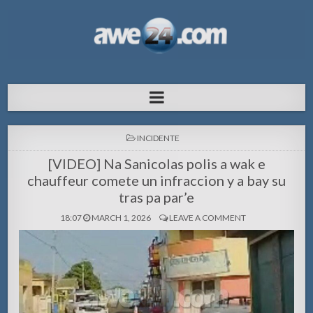
AWE24.com Bo centro di informacion
Bo centro di informacion pa Aruba
pa Aruba
POSTED
INCIDENTE
IN
[VIDEO] Na Sanicolas polis a wak e
chauffeur comete un infraccion y a bay su
tras pa par’e
18:07
MARCH 1, 2026
LEAVE A COMMENT