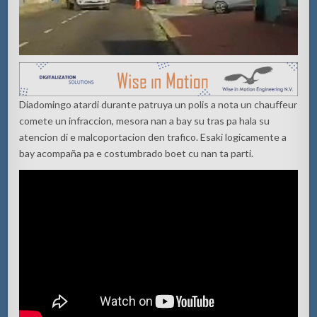
Diadomingo atardi durante patruya un polis a nota un chauffeur
comete un infraccion, mesora nan a bay su tras pa hala su
atencion di e malcoportacion den trafico. Esaki logicamente a
bay acompaña pa e costumbrado boet cu nan ta parti.