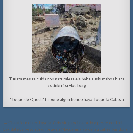
Turista mes ta cuida nos naturalesa ela baha sushi mahos bista
y stinki riba Hooiberg
“Toque de Queda” ta pone algun hende haya Toque la Cabeza
Post
← Chauffeur di un Toyota Yaris sin papel na ordo a perde control
navigation
bay dal riba beton di un brug na Macuarima y a dal su cabes bandona