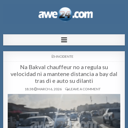
AWE24.com Bo centro di informacion
Bo centro di informacion pa Aruba
pa Aruba
POSTED
INCIDENTE
IN
Na Bakval chauffeur no a regula su
velocidad ni a mantene distancia a bay dal
tras di e auto su dilanti
18:38
MARCH 6, 2026
LEAVE A COMMENT