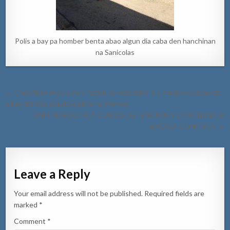
Polis a bay pa homber benta abao algun dia caba den hanchinan
na Sanicolas
Post
← Chauffeur di s.u.v. no a regula su velocidad ni a mantene distancia
navigation
a bay dal tras di auto chikito na Ponton
UNIT NARCOTICA CU DOS DETENCION Y CANTIDAD DI
DROGA CONFISCA →
Leave a Reply
Your email address will not be published.
Required fields are
marked
*
Comment
*