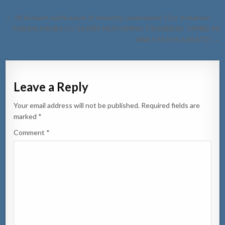
Post
← 18 di maart na Museum of Industry cuminsando 11or di mainta!
navigation
PABIEN ARUBA CU 50 AÑA NOS HIMNO Y BANDERA TAMBE 40
AÑA STATUS APARTE! →
Leave a Reply
Your email address will not be published.
Required fields are
marked
*
Comment
*