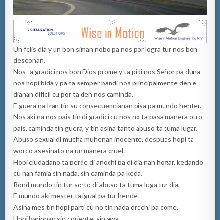
Un felis dia y un bon siman nobo pa nos por logra tur nos bon
deseonan.
Nos ta gradici nos bon Dios prome y ta pidi nos Señor pa duna
nos hopi bida y pa ta semper bandi nos principalmente den e
dianan difícil cu por ta den nos caminda.
E guera na Iran tin su consecuencianan pisa pa mundo henter.
Nos aki na nos pais tin di gradici cu nos no ta pasa manera otro
país, caminda tin guera, y tin asina tanto abuso ta tuma lugar.
Abuso sexual di mucha muhenan inocente, despues hopi ta
wordo asesinato na un manera cruel.
Hopi ciudadano ta perde di anochi pa di dia nan hogar, kedando
cu nan famia sin nada, sin caminda pa keda.
Rond mundo tin tur sorto di abuso ta tuma luga tur dia.
E mundo aki mester ta igual pa tur hende.
Asina mes tin hopi parti cu no tin nada drechi pa come.
Hopi barionan sin coriente, sin awa.