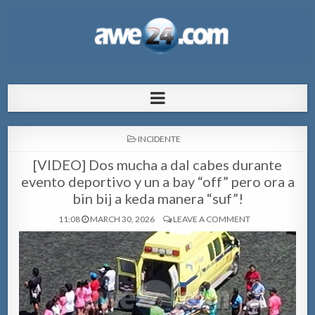
AWE24.com Bo centro di informacion
Bo centro di informacion pa Aruba
pa Aruba
POSTED
INCIDENTE
IN
[VIDEO] Dos mucha a dal cabes durante
evento deportivo y un a bay “off” pero ora a
bin bij a keda manera “suf”!
11:08
MARCH 30, 2026
LEAVE A COMMENT