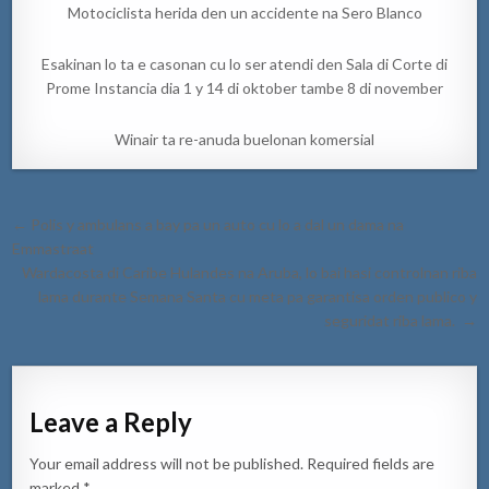
Motociclista herida den un accidente na Sero Blanco
Esakinan lo ta e casonan cu lo ser atendi den Sala di Corte di
Prome Instancia dia 1 y 14 di oktober tambe 8 di november
Winair ta re-anuda buelonan komersial
Post
← Polis y ambulans a bay pa un auto cu lo a dal un dama na
navigation
Emmastraat
Wardacosta di Caribe Hulandes na Aruba, lo bai hasi controlnan riba
lama durante Semana Santa cu meta pa garantisa orden publico y
seguridat riba lama. →
Leave a Reply
Your email address will not be published.
Required fields are
marked
*