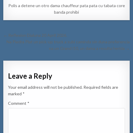
Polis a detene un otro dama chauffeur pata pata cu tabata core
banda prohibi
Post
← Reflexion Dialuna 20 April 2026.
navigation
Na Piedra Plat un pick-up truck a subi caminda sin duna preferencia
na un Grand i10, un dama a resulta herida →
Leave a Reply
Your email address will not be published.
Required fields are
marked
*
Comment
*