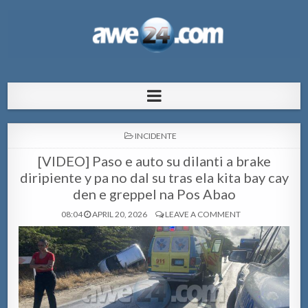
AWE24.com Bo centro di informacion
Bo centro di informacion pa Aruba
pa Aruba
POSTED
INCIDENTE
IN
[VIDEO] Paso e auto su dilanti a brake
diripiente y pa no dal su tras ela kita bay cay
den e greppel na Pos Abao
08:04
APRIL 20, 2026
LEAVE A COMMENT