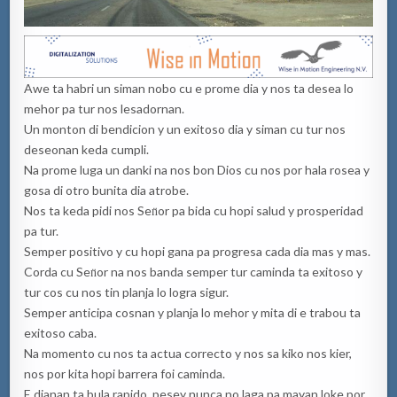
Awe ta habri un siman nobo cu e prome dia y nos ta desea lo
mehor pa tur nos lesadornan.
Un monton di bendicion y un exitoso dia y siman cu tur nos
deseonan keda cumpli.
Na prome luga un danki na nos bon Dios cu nos por hala rosea y
gosa di otro bunita dia atrobe.
Nos ta keda pidi nos Sen̈or pa bida cu hopi salud y prosperidad
pa tur.
Semper positivo y cu hopi gana pa progresa cada dia mas y mas.
Corda cu Sen̈or na nos banda semper tur caminda ta exitoso y
tur cos cu nos tin planja lo logra sigur.
Semper anticipa cosnan y planja lo mehor y mita di e trabou ta
exitoso caba.
Na momento cu nos ta actua correcto y nos sa kiko nos kier,
nos por kita hopi barrera foi caminda.
E dianan ta bula rapido, pesey nunca no laga pa mayan loke por