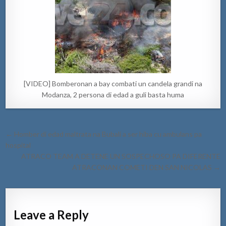
[VIDEO] Bomberonan a bay combati un candela grandi na
Modanza, 2 persona di edad a guli basta huma
Post
← Homber di edad maltrata na Bubali a ser hiba cu ambulans pa
navigation
hospital
ATRACO TEAM A DETENE UN SOSPECHOSO PA DIFERENTE
ATRACONAN COMETI DEN SAN NICOLAS →
Leave a Reply