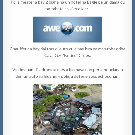
Polis mester a bay 2 biaha na un hotel na Eagle pa un dama cu
no tabata sa kiko e kier!
Chauffeur a bay dal tras di auto cu a bay bira na man robez riba
Caya G.F. “Betico” Croes.
Victimanan di ladronicia mes a bin haya nan pertenencianan
den un auto na Bushiri y polis a detene sospechosonan!