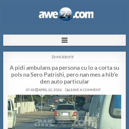
AWE24.com Bo centro di informacion
Bo centro di informacion pa Aruba
pa Aruba
POSTED
INCIDENTE
IN
A pidi ambulans pa persona cu lo a corta su
pols na Sero Patrishi, pero nan mes a hib’e
den auto particular
07:43
APRIL 22, 2026
LEAVE A COMMENT