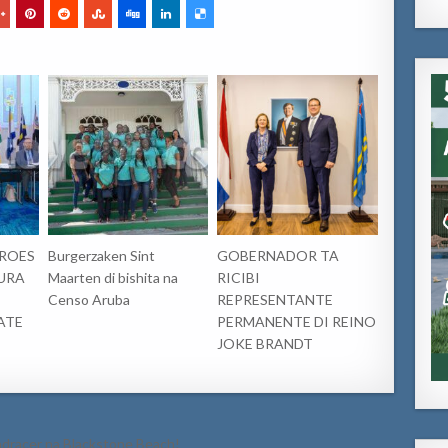
CROES
Burgerzaken Sint
GOBERNADOR TA
URA
Maarten di bishita na
RICIBI
Censo Aruba
REPRESENTANTE
ATE
PERMANENTE DI REINO
JOKE BRANDT
uadracer na Blackstone Beach!