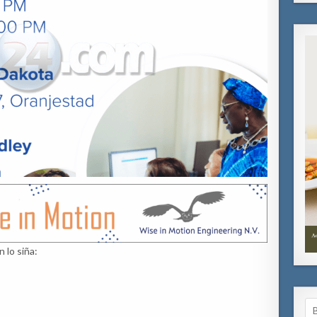
 lo siña:
Se