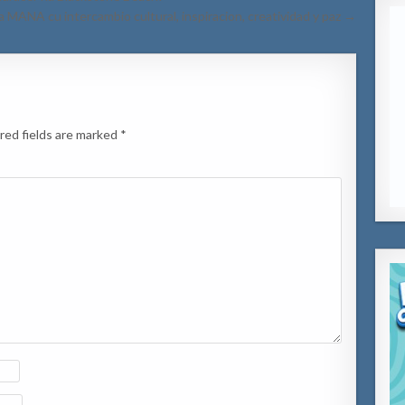
a MANA cu intercambio cultural, inspiracion, creatividad y paz →
red fields are marked
*