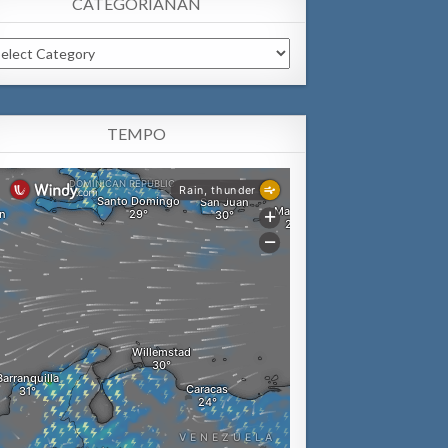
CATEGORIANAN
tegorianan
TEMPO