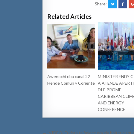
Share:
Related Articles
Awenochi riba canal 22
MINISTER ENDY 
Hende Comun y Coriente
A ATENDE APERT
DI E PROME
CARIBBEAN CLIM
AND ENERGY
CONFERENCE
Post
← [VIDEO] Turista ta fayece ora ela bolter cu q