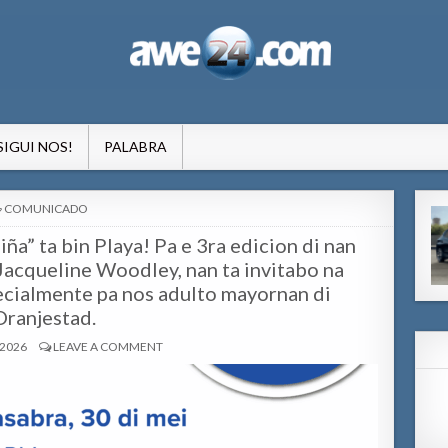
formacion pa Aruba
SIGUI NOS!
PALABRA
POSTED
COMUNICADO
IN
a” ta bin Playa! Pa e 3ra edicion di nan
Jacqueline Woodley, nan ta invitabo na
ecialmente pa nos adulto mayornan di
Oranjestad.
 2026
LEAVE A COMMENT