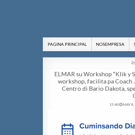
AWE24.com Bo centro di in
Bo centro di informacion pa Aruba
PAGINA PRINCIPAL
NOSEMPRESA
ELMAR su Workshop “Klik y Siñ
workshop, facilita pa Coach 
Centro di Bario Dakota, sp
15:40
MAY 8,