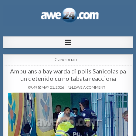
AWE24.com Bo centro di informacion
Bo centro di informacion pa Aruba
pa Aruba
POSTED
INCIDENTE
IN
Ambulans a bay warda di polis Sanicolas pa
un detenido cu no tabata reacciona
09:49
MAY 21, 2026
LEAVE A COMMENT