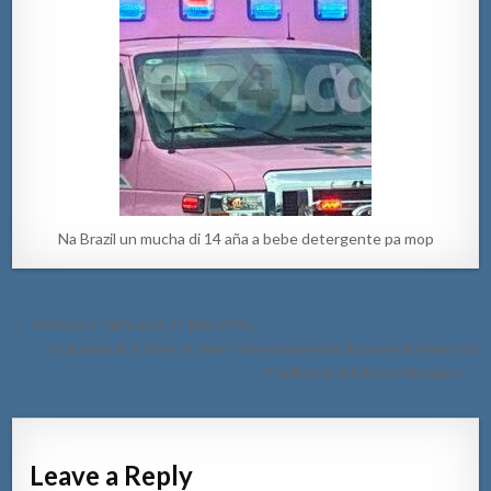
Na Brazil un mucha di 14 aña a bebe detergente pa mop
Post
← Reflexion Diahuebs 21 Mei 2026.
navigation
Trupanan di Karibe ta trein intensivamente durante di ehersisio
‘Caribbean Strike’ na Boneiru →
Leave a Reply