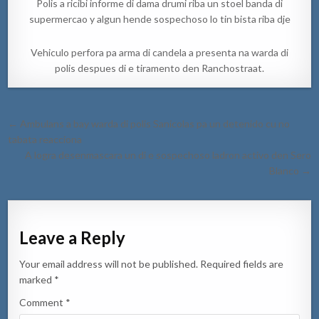
Polis a ricibi informe di dama drumi riba un stoel banda di
supermercao y algun hende sospechoso lo tin bista riba dje
Vehiculo perfora pa arma di candela a presenta na warda di
polis despues di e tiramento den Ranchostraat.
Post
← Ambulans a bay warda di polis Sanicolas pa un detenido cu no
navigation
tabata reacciona
A logra desenmascara un di e sospechoso ladron activo den Sero
Blanco →
Leave a Reply
Your email address will not be published.
Required fields are
marked
*
Comment
*