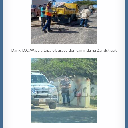
Danki D.O.W. pa a tapa e buraco den caminda na Zandstraat