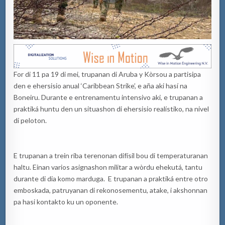
For di 11 pa 19 di mei, trupanan di Aruba y Kòrsou a partisipa
den e ehersisio anual ‘Caribbean Strike’, e aña aki hasí na
Boneiru. Durante e entrenamentu intensivo aki, e trupanan a
praktiká huntu den un situashon di ehersisio realístiko, na nivel
di peloton.
E trupanan a trein riba terenonan difísil bou di temperaturanan
haltu. Einan varios asignashon militar a wòrdu ehekutá, tantu
durante di dia komo marduga. E trupanan a praktiká entre otro
emboskada, patruyanan di rekonosementu, atake, i akshonnan
pa hasi kontakto ku un oponente.