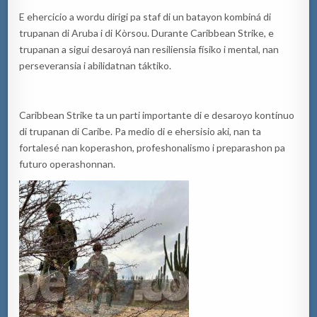
E ehercicio a wordu dirigi pa staf di un batayon kombiná di
trupanan di Aruba i di Kòrsou. Durante Caribbean Strike, e
trupanan a sigui desaroyá nan resiliensia físiko i mental, nan
perseveransia i abilidatnan táktiko.
Caribbean Strike ta un parti importante di e desaroyo kontínuo
di trupanan di Caribe. Pa medio di e ehersisio aki, nan ta
fortalesé nan koperashon, profeshonalismo i preparashon pa
futuro operashonnan.