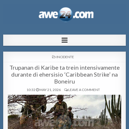
AWE24.com Bo centro di informacion
Bo centro di informacion pa Aruba
pa Aruba
POSTED
INCIDENTE
IN
Trupanan di Karibe ta trein intensivamente
durante di ehersisio ‘Caribbean Strike’ na
Boneiru
10:32
MAY 21, 2026
LEAVE A COMMENT