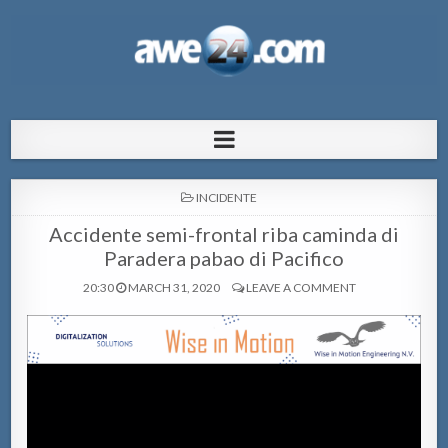
AWE24.com Bo centro di informacion
Bo centro di informacion pa Aruba
pa Aruba
POSTED
INCIDENTE
IN
Accidente semi-frontal riba caminda di
Paradera pabao di Pacifico
20:30
MARCH 31, 2020
LEAVE A COMMENT