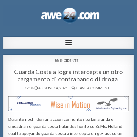
AWE24.com Bo centro di informacion
Bo centro di informacion pa Aruba
pa Aruba
POSTED
INCIDENTE
IN
Guarda Costa a logra intercepta un otro
cargamento di contrabando di droga!
12:36
AUGUST 14, 2021
LEAVE A COMMENT
Durante nochi den un accion conhunto riba lama unda e
unidadnan di guarda costa hulandes hunto cu Zr.Ms. Holland
cual ta apoyando guarda costa a intercepta un go-fast cu un