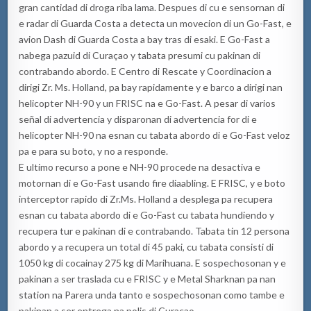
gran cantidad di droga riba lama. Despues di cu e sensornan di
e radar di Guarda Costa a detecta un movecion di un Go-Fast, e
avion Dash di Guarda Costa a bay tras di esaki. E Go-Fast a
nabega pazuid di Curaçao y tabata presumi cu pakinan di
contrabando abordo. E Centro di Rescate y Coordinacion a
dirigi Zr. Ms. Holland, pa bay rapidamente y e barco a dirigi nan
helicopter NH-90 y un FRISC na e Go-Fast. A pesar di varios
señal di advertencia y disparonan di advertencia for di e
helicopter NH-90 na esnan cu tabata abordo di e Go-Fast veloz
pa e para su boto, y no a responde.
E ultimo recurso a pone e NH-90 procede na desactiva e
motornan di e Go-Fast usando fire diaabling. E FRISC, y e boto
interceptor rapido di Zr.Ms. Holland a desplega pa recupera
esnan cu tabata abordo di e Go-Fast cu tabata hundiendo y
recupera tur e pakinan di e contrabando. Tabata tin 12 persona
abordo y a recupera un total di 45 paki, cu tabata consisti di
1050 kg di cocainay 275 kg di Marihuana. E sospechosonan y e
pakinan a ser traslada cu e FRISC y e Metal Sharknan pa nan
station na Parera unda tanto e sospechosonan como tambe e
pakinan a ser entrega na polis di Curaçao.