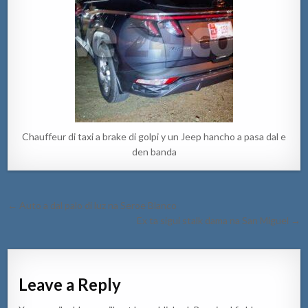
Chauffeur di taxi a brake di golpi y un Jeep hancho a pasa dal e
den banda
Post
← Auto a dal palo di luz na Seroe Blanco
navigation
Ex ta sigui stalk dama na San Miguel →
Leave a Reply