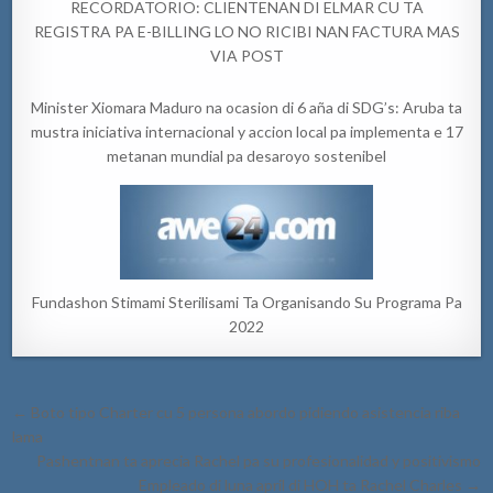
RECORDATORIO: CLIENTENAN DI ELMAR CU TA
REGISTRA PA E-BILLING LO NO RICIBI NAN FACTURA MAS
VIA POST
Minister Xiomara Maduro na ocasion di 6 aña di SDG’s: Aruba ta
mustra iniciativa internacional y accion local pa implementa e 17
metanan mundial pa desaroyo sostenibel
Fundashon Stimami Sterilisami Ta Organisando Su Programa Pa
2022
Post
← Boto tipo Charter cu 5 persona abordo pidiendo asistencia riba
navigation
lama
Pashentnan ta aprecia Rachel pa su profesionalidad y positivismo
Empleado di luna april di HOH ta Rachel Charles →