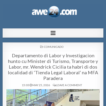
AWE24.com Bo centro di informacion
Bo centro di informacion pa Aruba
pa Aruba
POSTED
COMUNICADO
IN
Departamento di Labor y Investigacion
hunto cu Minister di Turismo, Transporte y
Labor, mr. Wendrick Cicilia ta habri di dos
localidad di ‘Tienda Legal Laboral’ na MFA
Paradera
15:03
MAY 25, 2026
LEAVE A COMMENT