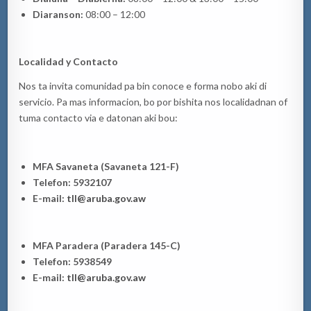
Diaranson:
08:00 – 12:00
Localidad y Contacto
Nos ta invita comunidad pa bin conoce e forma nobo aki di
servicio. Pa mas informacion, bo por bishita nos localidadnan of
tuma contacto via e datonan aki bou:
MFA Savaneta (Savaneta 121-F)
Telefon:
5932107
E-mail:
tll@aruba.gov.aw
MFA Paradera (Paradera 145-C)
Telefon:
5938549
E-mail:
tll@aruba.gov.aw