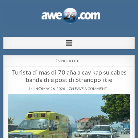
AWE24.com Bo centro di informacion
Bo centro di informacion pa Aruba
pa Aruba
POSTED
INCIDENTE
IN
Turista di mas di 70 aña a cay kap su cabes
banda di e post di Strandpolitie
14:14
MAY 26, 2026
LEAVE A COMMENT