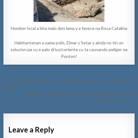
Homber local a bira malo den lama y a fayece na Boca Catalina
Habitantenan a yama polis, Elmar y Setar y ainda no tin un
solucion pa cu e palo di luz/coriente cu ta causando peliger na
Ponton!
Post
← [VIDEO] Candela di mondi na Siribana tabata avansa cu e biento
navigation
fuerte
Próksimo reto pa Kòrsou: tradusí IA i migrashon den mihó
edukashon i trabou →
Leave a Reply