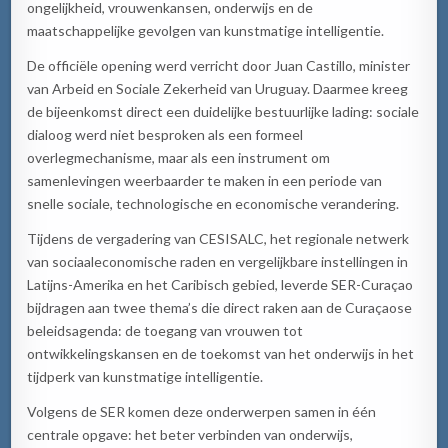
ongelijkheid, vrouwenkansen, onderwijs en de
maatschappelijke gevolgen van kunstmatige intelligentie.
De officiële opening werd verricht door Juan Castillo, minister
van Arbeid en Sociale Zekerheid van Uruguay. Daarmee kreeg
de bijeenkomst direct een duidelijke bestuurlijke lading: sociale
dialoog werd niet besproken als een formeel
overlegmechanisme, maar als een instrument om
samenlevingen weerbaarder te maken in een periode van
snelle sociale, technologische en economische verandering.
Tijdens de vergadering van CESISALC, het regionale netwerk
van sociaaleconomische raden en vergelijkbare instellingen in
Latijns-Amerika en het Caribisch gebied, leverde SER-Curaçao
bijdragen aan twee thema’s die direct raken aan de Curaçaose
beleidsagenda: de toegang van vrouwen tot
ontwikkelingskansen en de toekomst van het onderwijs in het
tijdperk van kunstmatige intelligentie.
Volgens de SER komen deze onderwerpen samen in één
centrale opgave: het beter verbinden van onderwijs,