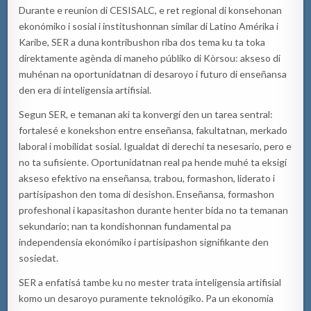
Durante e reunion di CESISALC, e ret regional di konsehonan
ekonómiko i sosial i institushonnan similar di Latino Amérika i
Karibe, SER a duna kontribushon riba dos tema ku ta toka
direktamente agènda di maneho públiko di Kòrsou: akseso di
muhénan na oportunidatnan di desaroyo i futuro di enseñansa
den era di inteligensia artifisial.
Segun SER, e temanan aki ta konvergí den un tarea sentral:
fortalesé e konekshon entre enseñansa, fakultatnan, merkado
laboral i mobilidat sosial. Igualdat di derechi ta nesesario, pero e
no ta sufisiente. Oportunidatnan real pa hende muhé ta eksigí
akseso efektivo na enseñansa, trabou, formashon, liderato i
partisipashon den toma di desishon. Enseñansa, formashon
profeshonal i kapasitashon durante henter bida no ta temanan
sekundario; nan ta kondishonnan fundamental pa
independensia ekonómiko i partisipashon signifikante den
sosiedat.
SER a enfatisá tambe ku no mester trata inteligensia artifisial
komo un desaroyo puramente teknológiko. Pa un ekonomia