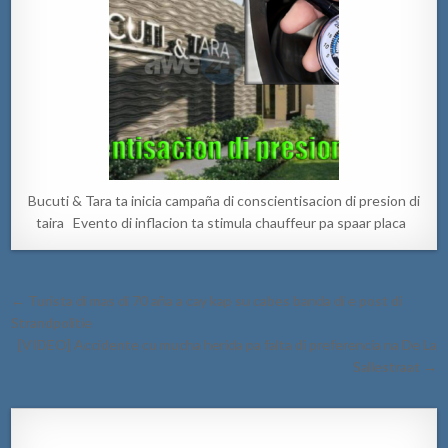
Bucuti & Tara ta inicia campaña di conscientisacion di presion di
taira Evento di inflacion ta stimula chauffeur pa spaar placa
Post
← Turista di mas di 70 aña a cay kap su cabes banda di e post di
navigation
Strandpolitie
[VIDEO] Accidente cu mucha herida pa falta di preferencia na De La
Sallestraat →