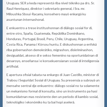
Uruguay. SER a keda representá riba nivel tékniko pa drs. Sr.
Raul Henriquez, direktor i sekretario general, i Sra. mr.
Miloushka Sboui-Racamy, konsehero mayó enkargá ku
asuntunan internashonal.
E enkuentro a trese institushonnan di diálogo sosial for di,
entre otro, Spaña, Guatemala, Repúblika Dominikano,
Honduras, Portugal, Brasil, Peru, Chile, Uruguay, Argentina,
Costa Rica, Panama i Kòrsou huntu. E diskushonnan a enfoká
riba gobernashon demokrátiko, migrashon, diskriminashon,
desigualdat, akseso di e sekso femenino na oportunidatnan di
desaroyo, enseñansa i e konsekuensianan sosial di inteligensia
artifisial.
E apertura ofisial tabata na enkargo di Juan Castillo, minister di
Trabou i Seguridat Sosial di Uruguay. Su presensia a subrayá un
mensahe sentral dje enkuentro: diálogo sosial no ta solamente
un mekanismo formal di konsulta, sino un instrumento pa hasi
komunidatnan mas resistente den un periodo di kambio sosial,
teknológiko i ekonómiko ku ta bai hopi aselerá.