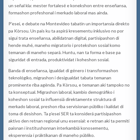
un señal kla: mester fortalesé e konekshon entre enseñansa,
formashon profeshonal i merkado laboral mas ainda.
P’esei, e debate na Montevideo tabatin un importansia direkto
pa Kòrsou. Un pais ku ta aspirá kresementu inklusivo no por
sigui trata enseñansa, abilidatnan digital, partisipashon di
hende muhé, maneho migratorio i protekshon sosial komo
temanan di maneho separá. Huntu, nan ta forma e base pa
siguridat di entrada, produktividat i koheshon sosial.
Banda di enseñansa, igualdat di género i transformashon
teknológiko, migrashon i desigualdat tabata temanan
prominente riba agènda. Pa Kòrsou, e temanan aki tampoko no
ta konseptual. Migrashon laboral, kambio demográfiko i
koheshon sosial ta influensiá direktamente struktura di
merkado laboral, preshon riba servisionan públiko i kalidat di
toma di desishon. Ta p’esei SER ta konsiderá partisipashon
aktivo den retnan regional unu esensial: e retnan aki ta permití
paisnan i institushonnan interkambiá konosementu,
eksperensia i práktikanan di maneho públiko.