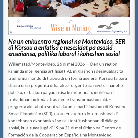
Na un enkuentro regional na Montevideo, SER
di Kòrsou a enfatisá e nesesidat pa asosiá
enseñansa, polítika laboral i koheshon sosial
W
illemstad/Montevideo, 26 di mei 2026 — Den un region
kaminda inteligensia artifisial (IA), migrashon i desigualdat ta
tranformá mundu di trabou di un forma aselerá, Kòrsou ta pará
dilanti di un pregunta di karakter urgente na nivel di maneho
públiko, esta: kon pa garantisá ku hóbennan, muhénan i
trahadónan no keda atras den e transformashon aki. E
pregunta aki tabata sentral durante partisipashon di Konseho
Sosial Ekonómiko (SER), na un enkuentro internashonal di
konsehonan ekonómiko i sosial i institushonnan di diálogo
sosial, ku a tuma lugá di 19 pa 21 di mei último na Centro de
Formación de la Cooperación Española na Montevideo,