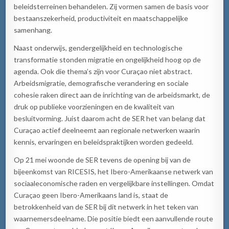
beleidsterreinen behandelen. Zij vormen samen de basis voor
bestaanszekerheid, productiviteit en maatschappelijke
samenhang.
Naast onderwijs, gendergelijkheid en technologische
transformatie stonden migratie en ongelijkheid hoog op de
agenda. Ook die thema’s zijn voor Curaçao niet abstract.
Arbeidsmigratie, demografische verandering en sociale
cohesie raken direct aan de inrichting van de arbeidsmarkt, de
druk op publieke voorzieningen en de kwaliteit van
besluitvorming. Juist daarom acht de SER het van belang dat
Curaçao actief deelneemt aan regionale netwerken waarin
kennis, ervaringen en beleidspraktijken worden gedeeld.
Op 21 mei woonde de SER tevens de opening bij van de
bijeenkomst van RICESIS, het Ibero-Amerikaanse netwerk van
sociaaleconomische raden en vergelijkbare instellingen. Omdat
Curaçao geen Ibero-Amerikaans land is, staat de
betrokkenheid van de SER bij dit netwerk in het teken van
waarnemersdeelname. Die positie biedt een aanvullende route