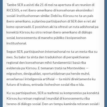
Tambe SER a asistí dia 21 di mei na apertura di un reunion di
RICESIS, e ret ibero-amerikano di konsehonan ekonómiko i
sosial i institushonnan similar. Debí ku Kòrsou no ta un pais
ibero-amerikano, a plantea partisipashon di SER den e ret aki
komo opservadó. E posishon aki ta ofresé un ruta adishonal pa
konektá Kòrsou ku otro retnan ibero-amerikano di diálogo
sosial, konosementu di maneho públiko i koöperashon
institushonal.
Segun SER, partisipashon internashonal no ta un meta riba su
mes. Su balor ta sinta den tradukshon di perspektivanan
regional den konsehonan mihó fundamentá i basá riba
evidensia pa Kòrsou. E temanan tratá na Montevideo —
migrashon, desigualdat, oportunidatnan pa hende muhé,
enseñansa i inteligensia artifisial — ta mishi direktamente ku
futuro di trabou, entrada i koheshon sosial riba e isla.
Ku su partisipashon, SER a reafirmá su kompromiso pa konektá
Kòrsou ku retnan regional i mundial di konosementu riba
tereno di diálogo sosial. Den un tempu kaminda retonan sosial i