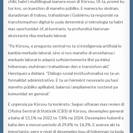
chikí, habrí i multilingual manera esun di Kòrsou, IA ta, promé ku
tur kos, un kuestion di maneho públiko. E manera ku skolnan,
dunadónan di trabou, trahadónan i Gobièrnu ta respondé na
transformashon digital lo yuda determiná si teknologia ta habri
mas oportunidat òf, al kontrario, ta profundisá hiatonan
eksistente riba merkado laboral.
“Pa Kòrsou, e pregunta sentral no ta si inteligensia artifisial lo
kambia merkado laboral, sino si nos maneho di enseñansa i
merkado laboral lo adaptá sufisientemente lihé pa inkluí
hóbennan, muhénan i trahadónan den e transishon aki,”
Henriquez a deklará. “Diálogo sosial institushonalisá no ta un
formalidat administrativo. E ta un hèrmènt nesesario pa hasi
maneho públiko aplikabel, balansá i ampliamente sostené pa
komunidat en general.”
E urgensia pa Kòrsou ta konkreto. Segun sifranan mas resien di
Ofisina Sentral di Statistik (CBS) di Kòrsou, desempleo general
a baha di 13,1% na 2022 te 7,8% na 2024. Desempleo hubenil a
baha den e mesun periodo di 29,8% te 16,3%. E avanse aki ta
importante, pero e nivel di desempleo bou di hóbennan ta keda