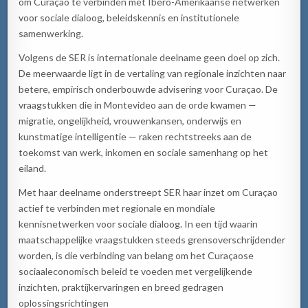
om Curaçao te verbinden met Ibero-Amerikaanse netwerken
voor sociale dialoog, beleidskennis en institutionele
samenwerking.
Volgens de SER is internationale deelname geen doel op zich.
De meerwaarde ligt in de vertaling van regionale inzichten naar
betere, empirisch onderbouwde advisering voor Curaçao. De
vraagstukken die in Montevideo aan de orde kwamen —
migratie, ongelijkheid, vrouwenkansen, onderwijs en
kunstmatige intelligentie — raken rechtstreeks aan de
toekomst van werk, inkomen en sociale samenhang op het
eiland.
Met haar deelname onderstreept SER haar inzet om Curaçao
actief te verbinden met regionale en mondiale
kennisnetwerken voor sociale dialoog. In een tijd waarin
maatschappelijke vraagstukken steeds grensoverschrijdender
worden, is die verbinding van belang om het Curaçaose
sociaaleconomisch beleid te voeden met vergelijkende
inzichten, praktijkervaringen en breed gedragen
oplossingsrichtingen