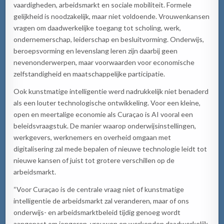
vaardigheden, arbeidsmarkt en sociale mobiliteit. Formele
gelijkheid is noodzakelijk, maar niet voldoende. Vrouwenkansen
vragen om daadwerkelijke toegang tot scholing, werk,
ondernemerschap, leiderschap en besluitvorming. Onderwijs,
beroepsvorming en levenslang leren zijn daarbij geen
nevenonderwerpen, maar voorwaarden voor economische
zelfstandigheid en maatschappelijke participatie.
Ook kunstmatige intelligentie werd nadrukkelijk niet benaderd
als een louter technologische ontwikkeling. Voor een kleine,
open en meertalige economie als Curaçao is AI vooral een
beleidsvraagstuk. De manier waarop onderwijsinstellingen,
werkgevers, werknemers en overheid omgaan met
digitalisering zal mede bepalen of nieuwe technologie leidt tot
nieuwe kansen of juist tot grotere verschillen op de
arbeidsmarkt.
“Voor Curaçao is de centrale vraag niet of kunstmatige
intelligentie de arbeidsmarkt zal veranderen, maar of ons
onderwijs- en arbeidsmarktbeleid tijdig genoeg wordt
aangepast om jongeren, vrouwen en werkenden daadwerkelijk