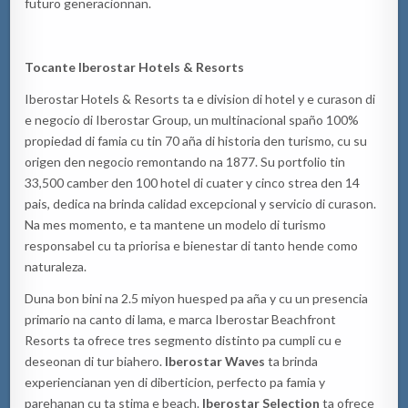
futuro generacionnan.
Tocante Iberostar Hotels & Resorts
Iberostar Hotels & Resorts ta e division di hotel y e curason di
e negocio di Iberostar Group, un multinacional spaño 100%
propiedad di famia cu tin 70 aña di historia den turismo, cu su
origen den negocio remontando na 1877. Su portfolio tin
33,500 camber den 100 hotel di cuater y cinco strea den 14
pais, dedica na brinda calidad excepcional y servicio di curason.
Na mes momento, e ta mantene un modelo di turismo
responsabel cu ta priorisa e bienestar di tanto hende como
naturaleza.
Duna bon bini na 2.5 miyon huesped pa aña y cu un presencia
primario na canto di lama, e marca Iberostar Beachfront
Resorts ta ofrece tres segmento distinto pa cumpli cu e
deseonan di tur biahero.
Iberostar Waves
ta brinda
experiencianan yen di diberticion, perfecto pa famia y
parehanan cu ta stima e beach.
Iberostar Selection
ta ofrece