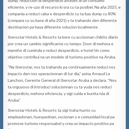
dump, reduccion di desperdicio atraves di un consumo
eficiente, y re-uzo di recurso ki ora cu ta posibel. Na aña 2025, e
compania a reduci caba e desperdicio cu ta bay dump cu 80%
(compara cu su base di aña 2021) y ta trahando den diferente
destinacion pa haya diferente solucion localmente.
Iberostar Hotels & Resorts ta kere cu accionnan chikito diario
por crea un cambio significante cu tempo. Door di mehora e
maneho di cuminda y reduci desperdicio, e hotel tin como
objetivo contribui na un modelo di turismo positivo na Aruba.
“Na Iberostar, nos ta trahando pa continuamente reduci nos
impacto den nos operacionnan di tur dia,” asina Arnaud Le
Lanchon, Gerente General di Iberostar Aruba a declara. “Nos
ta orguyoso di introduci solucionnan cu ta yuda nos reduci
desperdicio, mehora eficiencia, y sigi cuida e bunita isla di
Aruba.”
Iberostar Hotels & Resorts ta sigi traha hunto cu
empleadonan, huespednan, socionan y e comunidad local pa
promove turismo responsabel y crea un impacto positivo pa