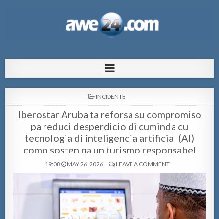
AWE24.com Bo centro di informacion
Bo centro di informacion pa Aruba
pa Aruba
POSTED
INCIDENTE
IN
Iberostar Aruba ta reforsa su compromiso
pa reduci desperdicio di cuminda cu
tecnologia di inteligencia artificial (AI)
como sosten na un turismo responsabel
19:08
MAY 26, 2026
LEAVE A COMMENT