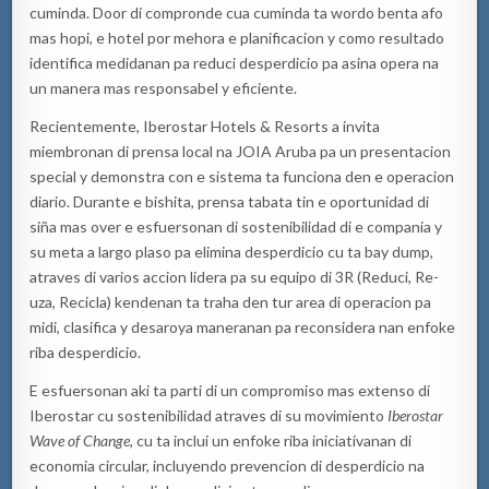
cuminda. Door di compronde cua cuminda ta wordo benta afo
mas hopi, e hotel por mehora e planificacion y como resultado
identifica medidanan pa reduci desperdicio pa asina opera na
un manera mas responsabel y eficiente.
Recientemente, Iberostar Hotels & Resorts a invita
miembronan di prensa local na JOIA Aruba pa un presentacion
special y demonstra con e sistema ta funciona den e operacion
diario. Durante e bishita, prensa tabata tin e oportunidad di
siña mas over e esfuersonan di sostenibilidad di e compania y
su meta a largo plaso pa elimina desperdicio cu ta bay dump,
atraves di varios accion lidera pa su equipo di 3R (Reduci, Re-
uza, Recicla) kendenan ta traha den tur area di operacion pa
midi, clasifica y desaroya maneranan pa reconsidera nan enfoke
riba desperdicio.
E esfuersonan aki ta parti di un compromiso mas extenso di
Iberostar cu sostenibilidad atraves di su movimiento
Iberostar
Wave of Change
, cu ta inclui un enfoke riba iniciativanan di
economia circular, incluyendo prevencion di desperdicio na