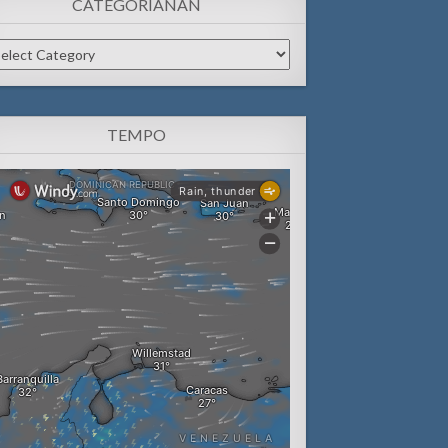
CATEGORIANAN
tegorianan
TEMPO