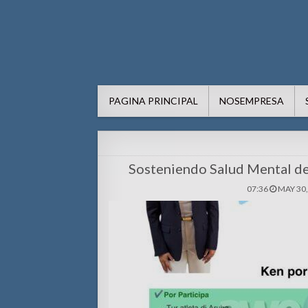
AWE24.com Bo centro di in
Bo centro di informacion pa Aruba
PAGINA PRINCIPAL
NOSEMPRESA
Sosteniendo Salud Mental d
07:36
MAY 30,