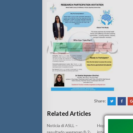
Share:
Related Articles
Noticia di ASLL –
Hopi interes local y
resultado weganan 8-2-
internacional pa e