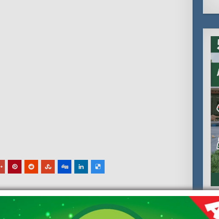
 prome