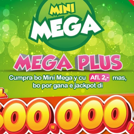
is
MINISTER ENDY CROES
SNOR A TUMA
A RICIBI
REVANCHA RIBA
INFORMACION Y
PARIBA LEGENDS!
PRESENTACION DI E
PROYECTO KIES
COACH.
trico preferencia riba e rotonde Ponton y a herida e ciclista! →