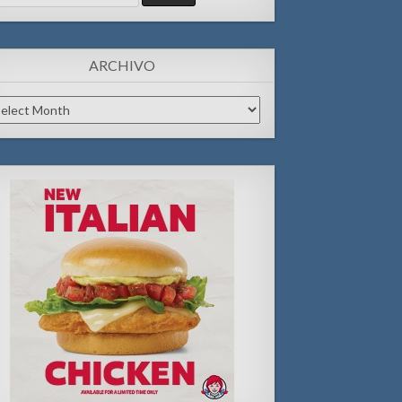
:
ARCHIVO
chivo