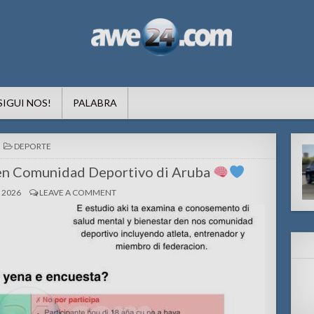
formacion pa Aruba
SIGUI NOS!
PALABRA
POSTED
DEPORTE
IN
en Comunidad Deportivo di Aruba
 2026
LEAVE A COMMENT