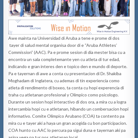
Awe mainta na Universidad di Aruba a tene e prome di dos
tayer di salud mental organisa door di e “Aruba Athletes’
Commission” (AAC). Pa e prome sesion di dia mester bisa cu a
encontra un sala completemante yen cu atleta di tur edad,
indicando e gran interes den e topico den e mundo di deporte.
Pa e tayernan di awe a conta cu presentacion di Dr. Shakiba
Moghadam di Inglatera, cu ademas di tin experiencia como
atleta di rendimento di boxeo, ta conta cu hopi experencia di
traha cu atletanan profesional y Olimpico como psicologo.
Durante un sesion hopi interactivo di dos ora, a mira cu a logra
intercambia hopi cu e atletanan, hibando un combersacion hopi
informativo. Comite Olimpico Arubano (COA) ta contento pa
mira cu e tayer aki a haya un gran acogida cu bon participacion.
COA hunto cu AAC lo percura pa sigui duna e tayernan aki pa
asina yega na tur nos atletanan local.