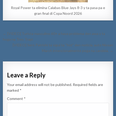
Royal Power ta elimina Calabas Blue Jays 8-3 y ta pasa pa e
gran final di Copa Noord 2026
Post
← [VIDEO] Turista masculino 60+ a haya problema den awa y ta
navigation
hoga na Tres Trapi
[VIDEO] Sero Patrishi ta sigui ta “hot” den noticia, auto Nissan
March intencionalmente pega na candela. →
Leave a Reply
Your email address will not be published.
Required fields are
marked
*
Comment
*