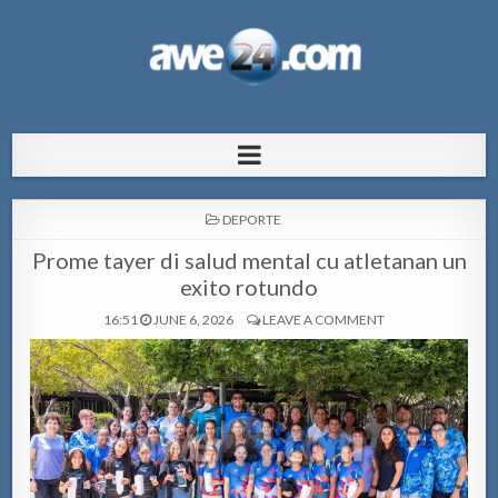
AWE24.com Bo centro di informacion
Bo centro di informacion pa Aruba
pa Aruba
POSTED
DEPORTE
IN
Prome tayer di salud mental cu atletanan un
exito rotundo
16:51
JUNE 6, 2026
LEAVE A COMMENT