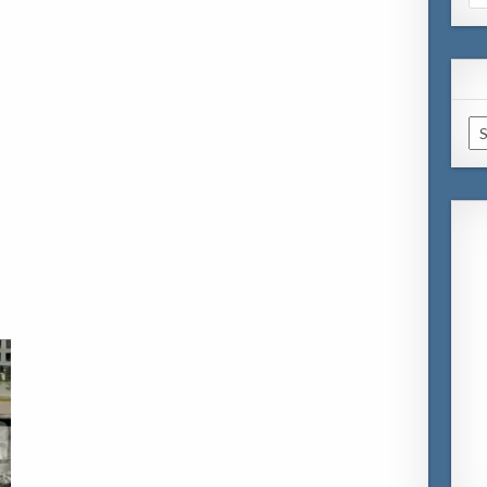
for
Ar