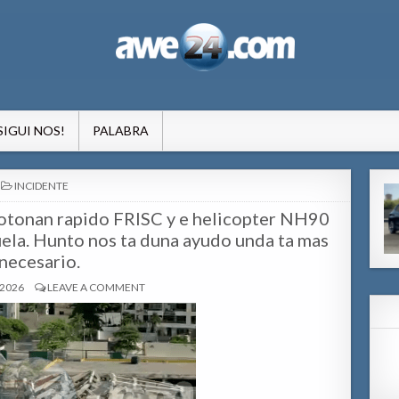
formacion pa Aruba
SIGUI NOS!
PALABRA
POSTED
INCIDENTE
IN
botonan rapido FRISC y e helicopter NH90
ela. Hunto nos ta duna ayudo unda ta mas
necesario.
 2026
LEAVE A COMMENT