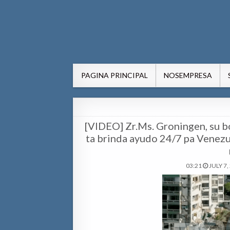
AWE24.com Bo centro di in
Bo centro di informacion pa Aruba
PAGINA PRINCIPAL
NOSEMPRESA
[VIDEO] Zr.Ms. Groningen, su 
ta brinda ayudo 24/7 pa Venezu
03:21
JULY 7,