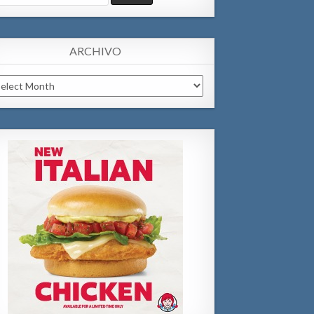
:
ARCHIVO
chivo