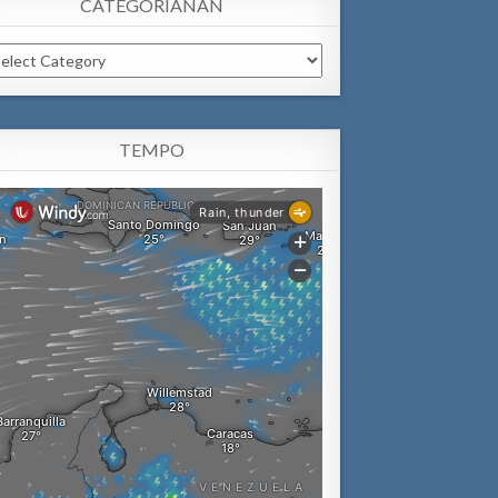
CATEGORIANAN
tegorianan
TEMPO