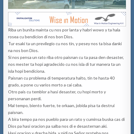
Riba un bunita mainta cu nos por lanta y habri wowo y ta hala
rosea cu bendicion di nos bon Dios.
Tur esaki ta un previlegio cu nos tin, y pesey nos ta bisa danki
na nos bon Dios.
Si nos pensa un rato riba otro paisnan cu ta pasa den desaster,
nos mester ta hopi agradecido cu nos isla di tur manera ta un
isla hopi bendiciona.
Paisnan cu problema di temperatura halto, tin te hasta 40
grado, a pone cu varios morto a cai caba.
Otro país cu temblor a hasi desaster, cu hopi morto y
personanan perdi.
Mal tempo, biento fuerte, te orkaan, jobida pisa ta destrui
paisnan.
A bira tempo pa nos pueblo para un rato y cuminsa buska cas di
Dios pa hasi oracion pa salba nos di e desasternan aki.
Hasi oracion y drecha bida, y pidi pa Señor proteha nos.