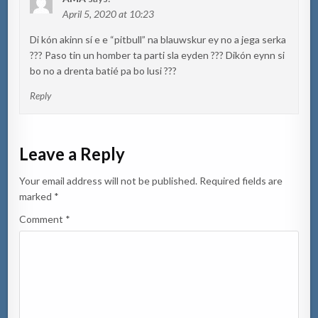
April 5, 2020 at 10:23
Di kón akinn sí e e “pitbull” na blauwskur ey no a jega serka
??? Paso tin un homber ta parti sla eyden ??? Dikón eynn si
bo no a drenta batié pa bo lusi ???
Reply
Leave a Reply
Your email address will not be published.
Required fields are
marked
*
Comment
*