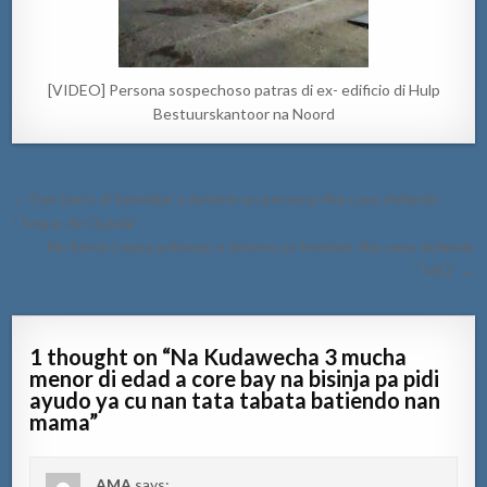
[VIDEO] Persona sospechoso patras di ex- edificio di Hulp
Bestuurskantoor na Noord
Post
← Den bario di Seneblar a detene un persona riba caya violando
navigation
“Toque de Queda”
Na Seroe Lopez polisnan a detene un homber riba caya violando
“TdQ” →
1 thought on “
Na Kudawecha 3 mucha
menor di edad a core bay na bisinja pa pidi
ayudo ya cu nan tata tabata batiendo nan
mama
”
AMA
says: