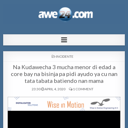
AWE24.com Bo centro di informacion
Bo centro di informacion pa Aruba
pa Aruba
POSTED
INCIDENTE
IN
Na Kudawecha 3 mucha menor di edad a
core bay na bisinja pa pidi ayudo ya cu nan
tata tabata batiendo nan mama
23:30
APRIL 4, 2020
1 COMMENT