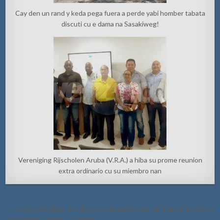
Cay den un rand y keda pega fuera a perde yabi homber tabata
discuti cu e dama na Sasakiweg!
Vereniging Rijscholen Aruba (V.R.A.) a hiba su prome reunion
extra ordinario cu su miembro nan
Post
← Trailer cu Forklift riba dje bayendo pariba riba caminda di Savaneta
navigation
ta bolter den trafico contrario