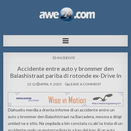
AWE24.com Bo centro di informacion
Bo centro di informacion pa Aruba
pa Aruba
POSTED
INCIDENTE
IN
Accidente entre auto y brommer den
Balashistraat pariba di rotonde ex-Drive In
13:12
APRIL 9, 2020
LEAVE A COMMENT
Diahuebs merdia a drenta informe di un accidente entre un
auto y brommer den Balashistraat na Barcadera, mesora a dirigi
unidad na e sitio. Na yegdada a bin constata cu aki ta trata di un
accidente unda un motorcyclista lo a bay dal tras di un auto.