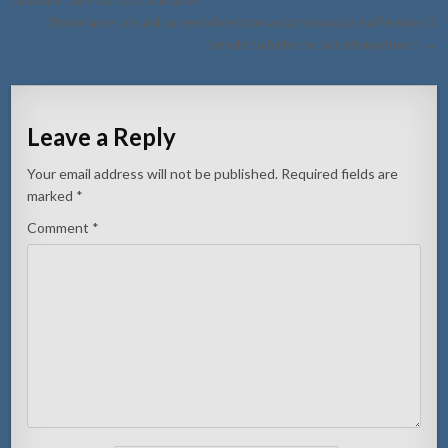
Shonnan e cos aki ta serio boetnan a cuminsa cay, na Fermins 5
hende ta bebe na bar a haya boet! →
Leave a Reply
Your email address will not be published.
Required fields are
marked
*
Comment
*