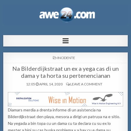
AWE24.com Bo centro di informacion
Bo centro di informacion pa Aruba
pa Aruba
POSTED
INCIDENTE
IN
Na Bilderdijkstraat un ex a yega cas di un
dama y ta horta su pertenencianan
12:05
APRIL 14, 2020
LEAVE A COMMENT
Diamars merdia a drenta informe di un asistencia na
Bilderdijkstraat den playa, mesora a dirigi un patruya na e sitio.
Na yegada a bin topa cu un dama cu ta declara cu su ex lo
mester a bini su cas buska problema y a bay cu e dama su