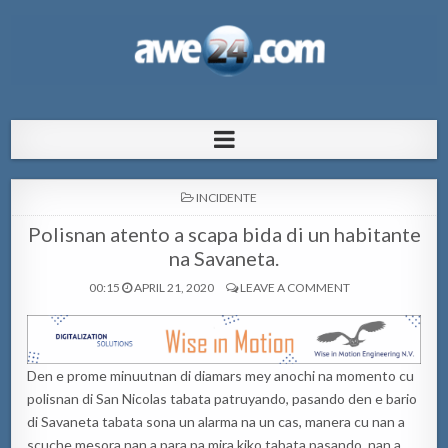
AWE24.com Bo centro di informacion
Bo centro di informacion pa Aruba
pa Aruba
POSTED
INCIDENTE
IN
Polisnan atento a scapa bida di un habitante
na Savaneta.
00:15
APRIL 21, 2020
LEAVE A COMMENT
Den e prome minuutnan di diamars mey anochi na momento cu
polisnan di San Nicolas tabata patruyando, pasando den e bario
di Savaneta tabata sona un alarma na un cas, manera cu nan a
scuche mesora nan a para pa mira kiko tabata pasando, nan a