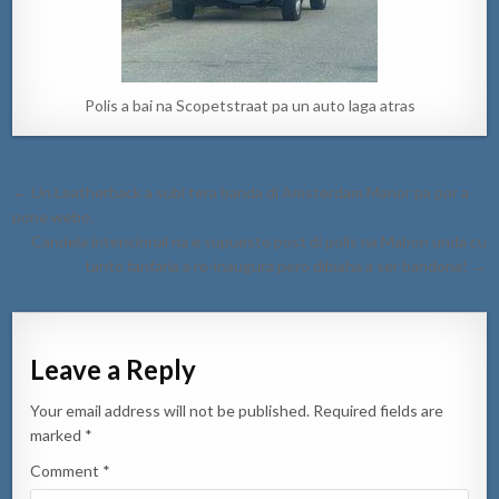
Polis a bai na Scopetstraat pa un auto laga atras
Post
← Un Leatherback a subi tera banda di Amsterdam Manor pa por a
navigation
pone webo.
Candela intencional na e supuesto post di polis na Mabon unda cu
tanto fanfaria a re-inaugura pero dibiaha a ser bandona! →
Leave a Reply
Your email address will not be published.
Required fields are
marked
*
Comment
*