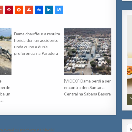
Dama chauffeur a resulta
herida den un accidente
unda cu no a dun’e
preferencia na Paradera
e
[VIDEO] Dama perdi a ser
 perde
encontra den Santana
riba un
Central na Sabana Basora
 La
Se
ta zwaai cu machete na Madiki!