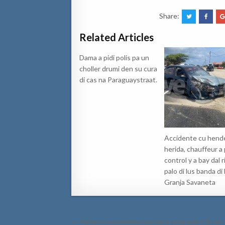
Share:
Related Articles
Dama a pidi polis pa un
choller drumi den su cura
di cas na Paraguaystraat.
Accidente cu hend
herida, chauffeur a
control y a bay dal 
palo di lus banda di
Granja Savaneta
Post
← Hoben cu problema mental a cana pafor di cas 