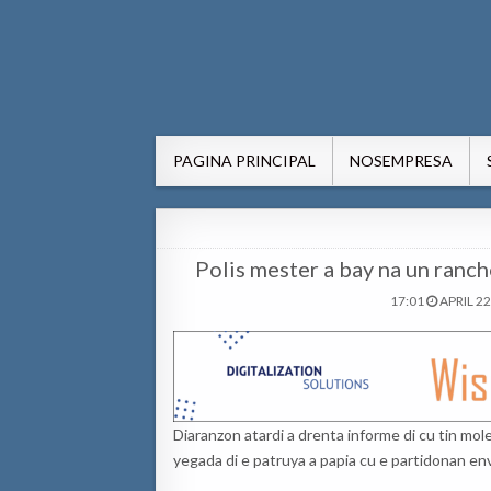
AWE24.com Bo centro di in
Bo centro di informacion pa Aruba
PAGINA PRINCIPAL
NOSEMPRESA
Polis mester a bay na un ranch
17:01
APRIL 22
Diaranzon atardi a drenta informe di cu tin mole
yegada di e patruya a papia cu e partidonan env