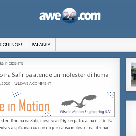
formacion pa Aruba
SIGUI NOS!
PALABRA
POSTED
INCIDENTE
IN
o na Safir pa atende un molester di huma
, 2020
LEAVE A COMMENT
ster di huma na Safir, mesora a dirigi un patruya na e sitio. Na
olvi y a splicanan cu nan no por causa molester na otronan.