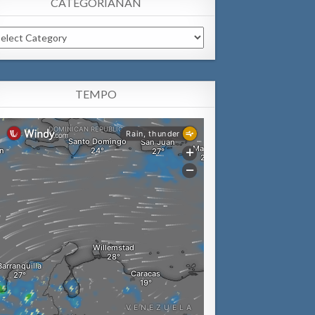
CATEGORIANAN
tegorianan
TEMPO