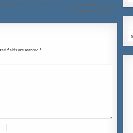
for
da 100 comerciante chikito cu un prestamo special pa surpasa e
periodo di COVID19 →
Ar
red fields are marked
*