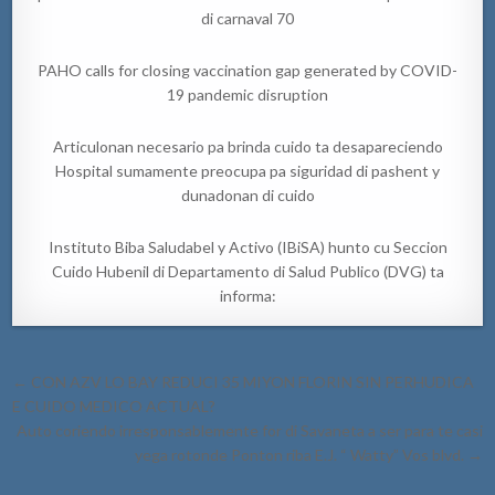
di carnaval 70
PAHO calls for closing vaccination gap generated by COVID-
19 pandemic disruption
Articulonan necesario pa brinda cuido ta desapareciendo
Hospital sumamente preocupa pa siguridad di pashent y
dunadonan di cuido
Instituto Biba Saludabel y Activo (IBiSA) hunto cu Seccion
Cuido Hubenil di Departamento di Salud Publico (DVG) ta
informa:
Post
← CON AZV LO BAY REDUCI 35 MIYON FLORIN SIN PERHUDICA
navigation
E CUIDO MEDICO ACTUAL?
Auto coriendo irresponsablemente for di Savaneta a ser para te casi
yega rotonde Ponton riba E.J. “ Watty” Vos blvd. →