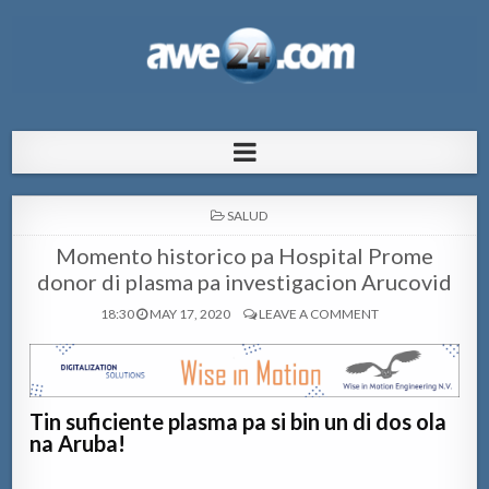
AWE24.com Bo centro di informacion
Bo centro di informacion pa Aruba
pa Aruba
POSTED
SALUD
IN
Momento historico pa Hospital Prome
donor di plasma pa investigacion Arucovid
18:30
MAY 17, 2020
LEAVE A COMMENT
Tin suficiente plasma pa si bin un di dos ola
na Aruba!