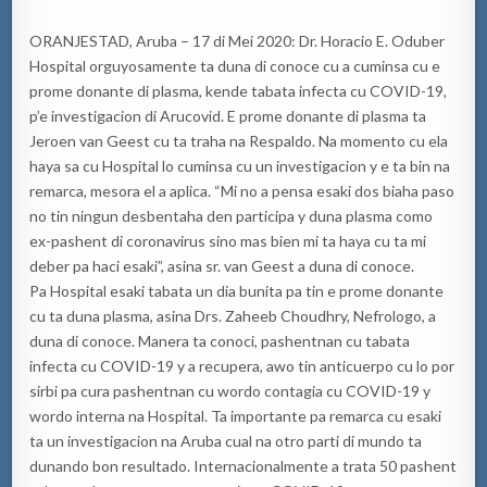
ORANJESTAD, Aruba – 17 di Mei 2020: Dr. Horacio E. Oduber
Hospital orguyosamente ta duna di conoce cu a cuminsa cu e
prome donante di plasma, kende tabata infecta cu COVID-19,
p’e investigacion di Arucovid. E prome donante di plasma ta
Jeroen van Geest cu ta traha na Respaldo. Na momento cu ela
haya sa cu Hospital lo cuminsa cu un investigacion y e ta bin na
remarca, mesora el a aplica. “Mi no a pensa esaki dos biaha paso
no tin ningun desbentaha den participa y duna plasma como
ex-pashent di coronavirus sino mas bien mi ta haya cu ta mi
deber pa haci esaki”, asina sr. van Geest a duna di conoce.
Pa Hospital esaki tabata un dia bunita pa tin e prome donante
cu ta duna plasma, asina Drs. Zaheeb Choudhry, Nefrologo, a
duna di conoce. Manera ta conoci, pashentnan cu tabata
infecta cu COVID-19 y a recupera, awo tin anticuerpo cu lo por
sirbi pa cura pashentnan cu wordo contagia cu COVID-19 y
wordo interna na Hospital. Ta importante pa remarca cu esaki
ta un investigacion na Aruba cual na otro parti di mundo ta
dunando bon resultado. Internacionalmente a trata 50 pashent