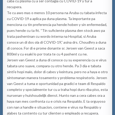
caba cu plasma cu a ser contagia cu COVID-19 y tur a
recupera.
Te cu awo mas o menos 10 persona na Aruba cu tabata infecta
cu COVID-19 a aplica pa duna plasma. Ta importante pa
menciona cu tin preferencia pa hende hoben y sin enfermedad,
pues hende cu ta fit. “Tin suficiente plasma den stock awo pa
trata pashentnan cu wordo interna na Hospital, si Aruba
conoce un di dos ola di COVID-19,” asina drs. Choudhry a duna
di conoce. For di e prome donante sr. Jeroen van Geest a saca
800ml y cu esaki lo por trata te cu 4 pashent cu ne.
Jeroen van Geest a duna di conoce cu su experencia cu e virus
tabata uno suave, compara cu otro hende. Pa 3 dia e tabata
sinti’e hopi malo, dolor di cabes y keintura, pero no a haya e otro
sintomanan manera tosamento y problema respiratorio. Jeroen
van Geest a tuma e oportunidad pa gradici e team di Respaldo
completo y specialmente tur cu a traha hopi duro riba piso, esta
nursenan y huishoudelijk dienst. Hunto nan a cera cabes ora a
haya nan mes confronta cu e crisis na Respaldo. E ta orguyoso
con nan a handle e situacion, contene e virus na Respaldo y
alabes ta contento cu tur clienten y empleado a recupera.