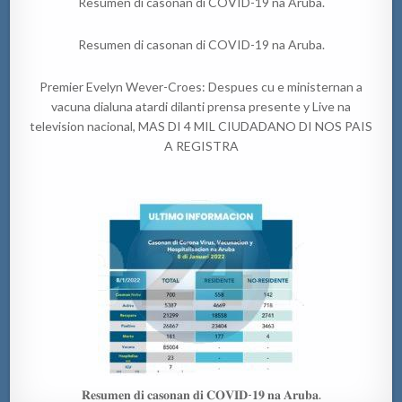
Resumen di casonan di COVID-19 na Aruba.
Resumen di casonan di COVID-19 na Aruba.
Premier Evelyn Wever-Croes: Despues cu e ministernan a
vacuna dialuna atardi dilanti prensa presente y Live na
television nacional, MAS DI 4 MIL CIUDADANO DI NOS PAIS
A REGISTRA
𝐑𝐞𝐬𝐮𝐦𝐞𝐧 𝐝𝐢 𝐜𝐚𝐬𝐨𝐧𝐚𝐧 𝐝𝐢 𝐂𝐎𝐕𝐈𝐃-𝟏𝟗 𝐧𝐚 𝐀𝐫𝐮𝐛𝐚.