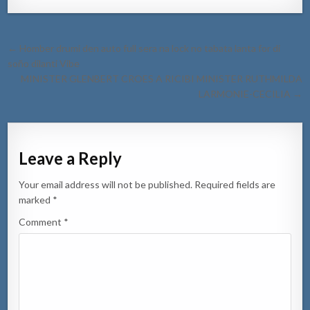
Post
← Homber drumi den auto full sera na lock no tabata lanta for di
navigation
soño dilanti Vibe
MINISTER GLENBERT CROES A RICIBI MINISTER RUTHMILDA
LARMONIE-CECILIA →
Leave a Reply
Your email address will not be published.
Required fields are
marked
*
Comment
*