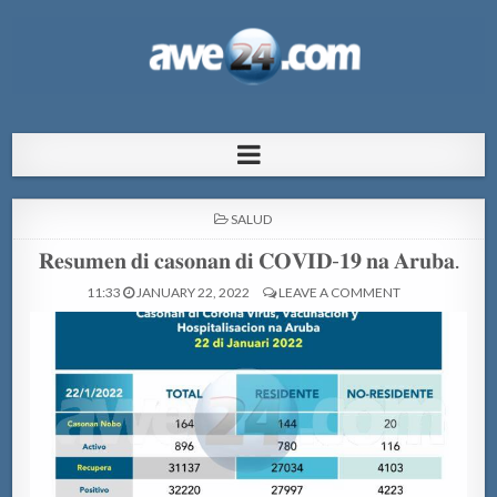
AWE24.com Bo centro di informacion
Bo centro di informacion pa Aruba
pa Aruba
POSTED
SALUD
IN
𝐑𝐞𝐬𝐮𝐦𝐞𝐧 𝐝𝐢 𝐜𝐚𝐬𝐨𝐧𝐚𝐧 𝐝𝐢 𝐂𝐎𝐕𝐈𝐃-𝟏𝟗 𝐧𝐚 𝐀𝐫𝐮𝐛𝐚.
11:33
JANUARY 22, 2022
LEAVE A COMMENT