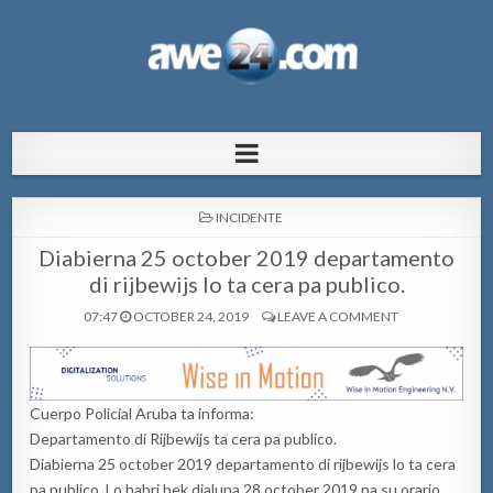
AWE24.com Bo centro di informacion
Bo centro di informacion pa Aruba
pa Aruba
POSTED
INCIDENTE
IN
Diabierna 25 october 2019 departamento
di rijbewijs lo ta cera pa publico.
07:47
OCTOBER 24, 2019
LEAVE A COMMENT
Cuerpo Policial Aruba ta informa:
Departamento di Rijbewijs ta cera pa publico.
Diabierna 25 october 2019 departamento di rijbewijs lo ta cera
pa publico. Lo habri bek dialuna 28 october 2019 na su orario