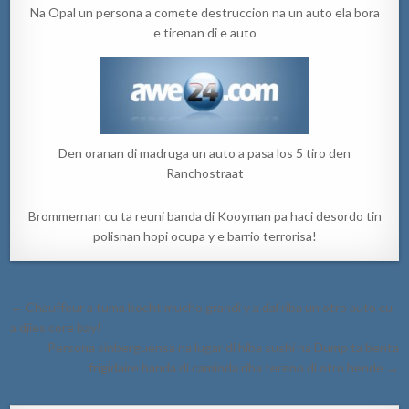
Na Opal un persona a comete destruccion na un auto ela bora
e tirenan di e auto
Den oranan di madruga un auto a pasa los 5 tiro den
Ranchostraat
Brommernan cu ta reuni banda di Kooyman pa haci desordo tin
polisnan hopi ocupa y e barrio terrorisa!
Post
← Chauffeur a tuma bocht mucho grandi y a dal riba un otro auto cu
navigation
a djies core bay!
Persona sinberguensa na lugar di hiba sushi na Dump ta benta
frigidaire banda di caminda riba tereno di otro hende →