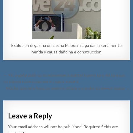
Explosion di gas na un cas na Mabon a laga dama seriamente
herida y causa daño na e construccion
Post
← Yiu a gaña polis cu su mayornan a maltrat’e pero ta e yiu ta esun
navigation
cu a lanta contra nan ora cu nan a zundr’e
Mucha special a haya un anxiety attack y a ataka su mesun mama →
Leave a Reply
Your email address will not be published.
Required fields are