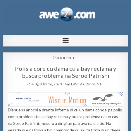
AWE24.com Bo centro di informacion
Bo centro di informacion pa Aruba
pa Aruba
POSTED
INCIDENTE
IN
Polis a core cu dama cu a bay reclama y
busca problema na Seroe Patrishi
21:43
JULY 16, 2020
LEAVE A COMMENT
Diahuebs anochi a drenta informe di cu un dama conosi pa polis
como problematico a bay reclama y busca problema na un cas
na Seroe Patrishi, mesora a dirigi un patruya na e sitio. Na
yegada di e patruya a bin compronde cu aki ta trata di un dama