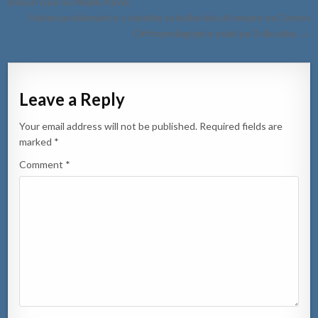
mesun cura na Madiki Kavel
Hoben problematico y rebelde ta bolbe bira di remate na Centro
Orthopedagogico esaki pa 3 dia caba. →
Leave a Reply
Your email address will not be published.
Required fields are
marked
*
Comment
*