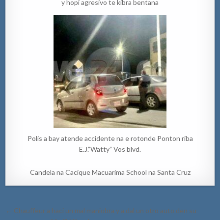
y hopi agresivo te kibra bentana
Polis a bay atende accidente na e rotonde Ponton riba
E.J.”Watty” Vos blvd.
Candela na Cacique Macuarima School na Santa Cruz
Post
← Chauffeur a haci un mal maniobra y a dal un otro auto den su
navigation