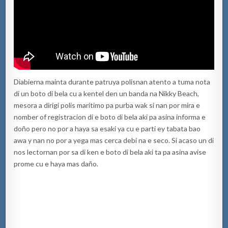
Diabierna mainta durante patruya polisnan atento a tuma nota
di un boto di bela cu a kentel den un banda na Nikky Beach,
mesora a dirigi polis maritimo pa purba wak si nan por mira e
nomber of registracion di e boto di bela aki pa asina informa e
doño pero no por a haya sa esaki ya cu e parti ey tabata bao
awa y nan no por a yega mas cerca debi na e seco. Si acaso un di
nos lectornan por sa di ken e boto di bela aki ta pa asina avise
prome cu e haya mas daño.