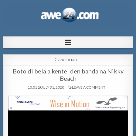
AWE24.com Bo centro di informacion
Bo centro di informacion pa Aruba
pa Aruba
POSTED
INCIDENTE
IN
Boto di bela a kentel den banda na Nikky
Beach
10:01
JULY 31, 2020
LEAVE A COMMENT