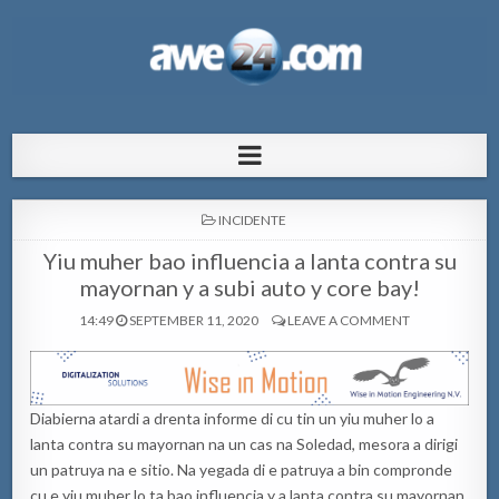
AWE24.com Bo centro di informacion
Bo centro di informacion pa Aruba
pa Aruba
POSTED
INCIDENTE
IN
Yiu muher bao influencia a lanta contra su
mayornan y a subi auto y core bay!
14:49
SEPTEMBER 11, 2020
LEAVE A COMMENT
Diabierna atardi a drenta informe di cu tin un yiu muher lo a
lanta contra su mayornan na un cas na Soledad, mesora a dirigi
un patruya na e sitio. Na yegada di e patruya a bin compronde
cu e yiu muher lo ta bao influencia y a lanta contra su mayornan