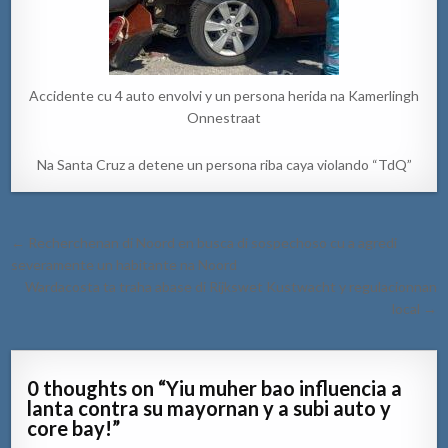
Accidente cu 4 auto envolvi y un persona herida na Kamerlingh
Onnestraat
Na Santa Cruz a detene un persona riba caya violando “TdQ”
Post
← Recherchenan di Noord en busca di sospechoso cu a agredi
navigation
severamente un habitante na Noord
Wardacosta ta traha abase di Rijkswet Kustwacht y regulacionnan
local →
0 thoughts on “
Yiu muher bao influencia a
lanta contra su mayornan y a subi auto y
core bay!
”