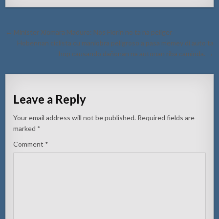
Post
← Minister Xiomara Maduro: Nos Florin no ta na peliger
navigation
Hobennan ciclista cu maniobra peligroso a pasa memey di auto ta
hop causando dañonan na autonan riba caminda. →
Leave a Reply
Your email address will not be published.
Required fields are
marked
*
Comment
*