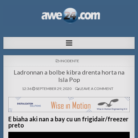
AWE24.com Bo centro di informacion
Bo centro di informacion pa Aruba
pa Aruba
POSTED
INCIDENTE
IN
Ladronnan a bolbe kibra drenta horta na
Isla Pop
12:36
SEPTEMBER 29, 2020
LEAVE A COMMENT
E biaha aki nan a bay cu un frigidair/freezer
preto