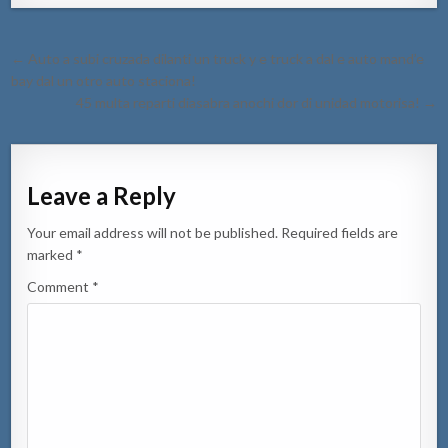
Post
← Auto a subi cruzada dilanti un truck y e truck a dal e auto mand’e
navigation
bay dal un otro auto staciona!
45 multa reparti diasabra anochi dor di unidad motorisa! →
Leave a Reply
Your email address will not be published.
Required fields are
marked
*
Comment
*