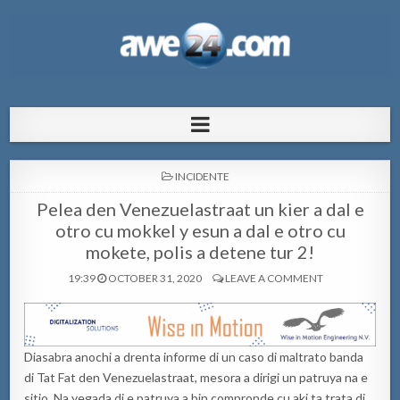
AWE24.com Bo centro di informacion
Bo centro di informacion pa Aruba
pa Aruba
POSTED
INCIDENTE
IN
Pelea den Venezuelastraat un kier a dal e
otro cu mokkel y esun a dal e otro cu
mokete, polis a detene tur 2!
19:39
OCTOBER 31, 2020
LEAVE A COMMENT
Diasabra anochi a drenta informe di un caso di maltrato banda
di Tat Fat den Venezuelastraat, mesora a dirigi un patruya na e
sitio. Na yegada di e patruya a bin compronde cu aki ta trata di